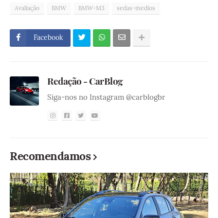
Avaliação
BMW
BMW-M3
sedas-medios
Facebook
Redação - CarBlog
Siga-nos no Instagram @carblogbr
Recomendamos