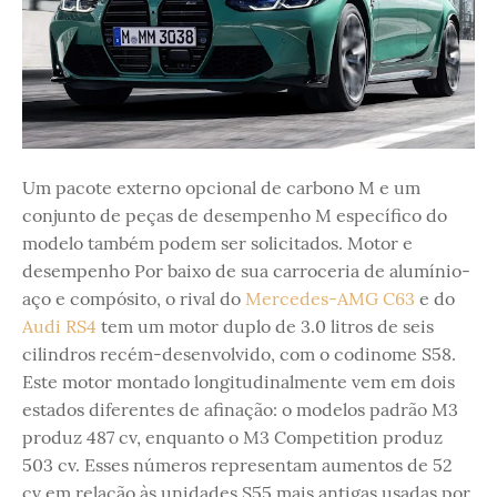
Um pacote externo opcional de carbono M e um
conjunto de peças de desempenho M específico do
modelo também podem ser solicitados. Motor e
desempenho Por baixo de sua carroceria de alumínio-
aço e compósito, o rival do
Mercedes-AMG C63
e do
Audi RS4
tem um motor duplo de 3.0 litros de seis
cilindros recém-desenvolvido, com o codinome S58.
Este motor montado longitudinalmente vem em dois
estados diferentes de afinação: o modelos padrão M3
produz 487 cv, enquanto o M3 Competition produz
503 cv. Esses números representam aumentos de 52
cv em relação às unidades S55 mais antigas usadas por