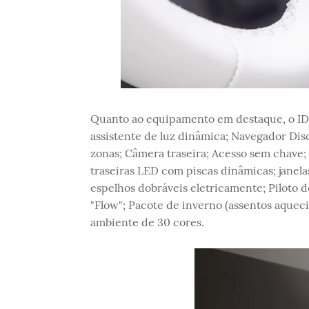
Quanto ao equipamento em destaque, o ID.3 1
assistente de luz dinâmica; Navegador Dis
zonas; Câmera traseira; Acesso sem chave;
traseiras LED com piscas dinâmicas; janelas
espelhos dobráveis ​​eletricamente; Piloto 
"Flow"; Pacote de inverno (assentos aquec
ambiente de 30 cores.