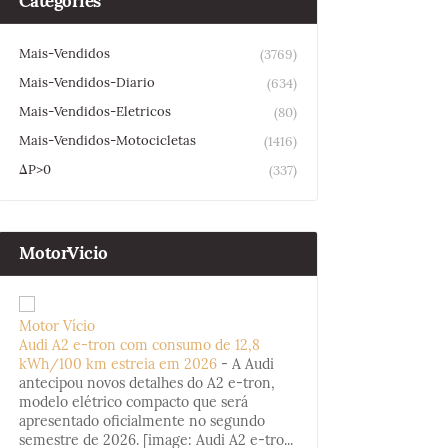
Categories
Mais-Vendidos
(3769)
Mais-Vendidos-Diario
(634)
Mais-Vendidos-Eletricos
(80)
Mais-Vendidos-Motocicletas
(1416)
ΔP>0
(337)
MotorVicio
Motor Vício
Audi A2 e-tron com consumo de 12,8
kWh/100 km estreia em 2026
-
A Audi
antecipou novos detalhes do A2 e-tron,
modelo elétrico compacto que será
apresentado oficialmente no segundo
semestre de 2026. [image: Audi A2 e-tro...