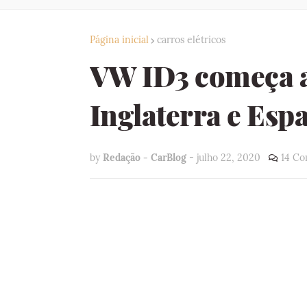
Página inicial
carros elétricos
VW ID3 começa a
Inglaterra e Esp
by
Redação - CarBlog
-
julho 22, 2020
14 Co