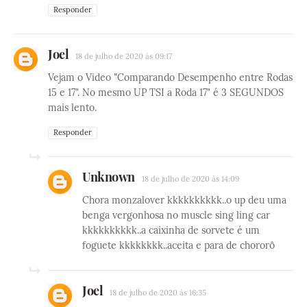
Responder
Joel
18 de julho de 2020 às 09:17
Vejam o Video "Comparando Desempenho entre Rodas
15 e 17". No mesmo UP TSI a Roda 17" é 3 SEGUNDOS
mais lento.
Responder
Unknown
18 de julho de 2020 às 14:09
Chora monzalover kkkkkkkkkk..o up deu uma
benga vergonhosa no muscle sing ling car
kkkkkkkkkk..a caixinha de sorvete é um
foguete kkkkkkkk..aceita e para de chororô
Joel
18 de julho de 2020 às 16:35