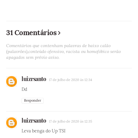
31 Comentários
Comentários que contenham palavras de baixo calão
(palavrões),conteúdo ofensivo, racista ou homofóbico serão
apagados sem prévio aviso.
luizrsanto
17 de julho de 2020 às 12:34
Dd
Responder
luizrsanto
17 de julho de 2020 às 12:35
Leva benga do Up TSI