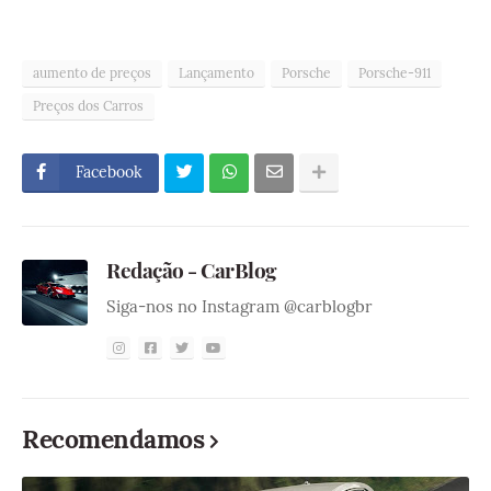
aumento de preços
Lançamento
Porsche
Porsche-911
Preços dos Carros
Facebook
Redação - CarBlog
Siga-nos no Instagram @carblogbr
Recomendamos