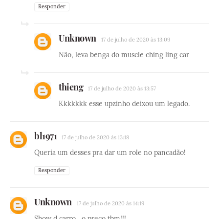
Responder
Unknown
17 de julho de 2020 às 13:09
Não, leva benga do muscle ching ling car
thieng
17 de julho de 2020 às 13:57
Kkkkkkk esse upzinho deixou um legado.
bl1971
17 de julho de 2020 às 13:18
Queria um desses pra dar um role no pancadão!
Responder
Unknown
17 de julho de 2020 às 14:19
Show d carro , o preço tbm!!!