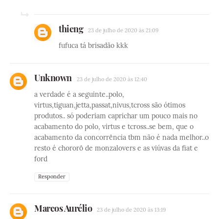
thieng
23 de julho de 2020 às 21:09
fufuca tá brisadão kkk
Unknown
23 de julho de 2020 às 12:40
a verdade é a seguinte..polo,
virtus,tiguan,jetta,passat,nivus,tcross são ótimos
produtos.. só poderiam caprichar um pouco mais no
acabamento do polo, virtus e tcross..se bem, que o
acabamento da concorrência tbm não é nada melhor..o
resto é chororô de monzalovers e as viúvas da fiat e
ford
Responder
Marcos Aurélio
23 de julho de 2020 às 13:19