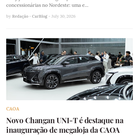
concessionárias no Nordeste: uma e…
by
Redação - CarBlog
-
July 30, 2026
CAOA
Novo Changan UNI-T é destaque na
inauguração de megaloja da CAOA