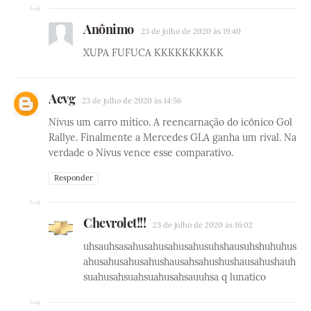
Anônimo
23 de julho de 2020 às 19:40
XUPA FUFUCA KKKKKKKKKK
Acvg
23 de julho de 2020 às 14:56
Nivus um carro mítico. A reencarnação do icônico Gol
Rallye. Finalmente a Mercedes GLA ganha um rival. Na
verdade o Nivus vence esse comparativo.
Responder
Chevrolet!!!
23 de julho de 2020 às 16:02
uhsauhsasahusahusahusahusuhshausuhshuhuhus
ahusahusahusahushausahsahushushausahushauh
suahusahsuahsuahusahsauuhsa q lunatico