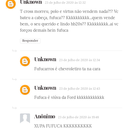
Unknown
23 de julho de 2020 às 12:32
T cross morreu, polo e virtus não vendem nada?!? Vc
bateu a cabeça, fufuca?? Kkkkkkkkkk...quem vende
bem, o seu querido e lindo hb20s?? Kkkkkkkkk..ai vc
forçou demais hein fufuca
Responder
Unknown
23 de julho de 2020 às 12:34
Fufucarros é chevroletiro ta na cara
Unknown
23 de julho de 2020 às 12:43
Fufuca é viúva da Ford kkkkkkkkkkkk
Anônimo
23 de julho de 2020 às 19:48
XUPA FUFUCA KKKKKKKKKK