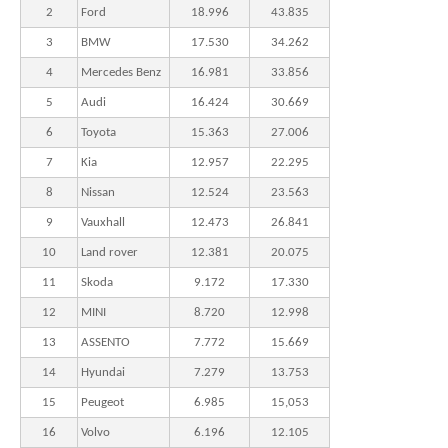
2
Ford
18.996
43.835
3
BMW
17.530
34.262
4
Mercedes Benz
16.981
33.856
5
Audi
16.424
30.669
6
Toyota
15.363
27.006
7
Kia
12.957
22.295
8
Nissan
12.524
23.563
9
Vauxhall
12.473
26.841
10
Land rover
12.381
20.075
11
Skoda
9.172
17.330
12
MINI
8.720
12.998
13
ASSENTO
7.772
15.669
14
Hyundai
7.279
13.753
15
Peugeot
6.985
15,053
16
Volvo
6.196
12.105