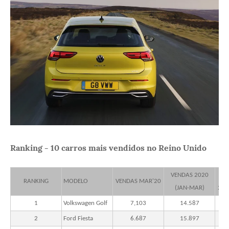
Ranking - 10 carros mais vendidos no Reino Unido
VENDAS 2020
CL
RANKING
MODELO
VENDAS MAR'20
(JAN-MAR)
202
1
Volkswagen Golf
7,103
14.587
2
Ford Fiesta
6.687
15.897