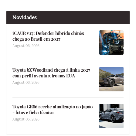
Novidades
iCAUR v27: Defender híbrido chinês
chega ao Brasil em 2027
August 06, 2026
Toyota bZ Woodland chega à linha 2027
com perfil aventureiro nos EUA
August 06, 2026
Toyota GR86 recebe atualização no Japão
- fotos e ficha técnica
August 06, 2026