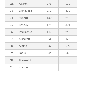
32.
Abarth
278
628
33
Ssangyong
252
435
34
Subaru
180
253
35
Bentley
171
391
36.
inteligente
143
248
37.
Maserati
83
178
38.
Alpino
26
37.
39.
Lótus
22
33
40.
Chevrolet
-
-
41.
infinito
-
-