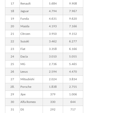
17
Renault
5.684
9.908
18
Jaguar
4.794
7.967
19
Funda
4.631
9.620
20
Mazda
4.193
7.166
21
Citroen
3.950
9.152
22
Suzuki
3.462
6.277
23
Fiat
3.358
6.166
24
Dacia
3.010
5.055
25
MG
2.736
5.465
26
Lexus
2.594
4.470
27
Mitsubishi
2.024
3.834
28.
Porsche
1.838
2.755
29
Jipe
379
1.006
30
Alfa Romeo
330
644
31
DS
292
717