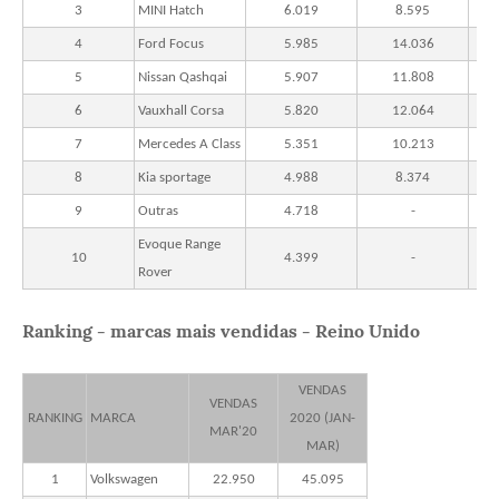
3
MINI Hatch
6.019
8.595
4
Ford Focus
5.985
14.036
5
Nissan Qashqai
5.907
11.808
6
Vauxhall Corsa
5.820
12.064
7
Mercedes A Class
5.351
10.213
8
Kia sportage
4.988
8.374
9
Outras
4.718
-
Evoque Range
10
4.399
-
Rover
Ranking - marcas mais vendidas - Reino Unido
VENDAS
VENDAS
RANKING
MARCA
2020 (JAN-
MAR'20
MAR)
1
Volkswagen
22.950
45.095