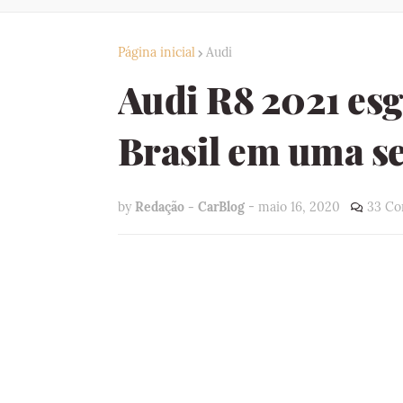
Página inicial
Audi
Audi R8 2021 esg
Brasil em uma 
by
Redação - CarBlog
-
maio 16, 2020
33 Co