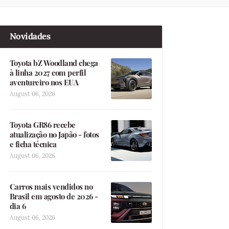
Novidades
Toyota bZ Woodland chega
à linha 2027 com perfil
aventureiro nos EUA
August 06, 2026
Toyota GR86 recebe
atualização no Japão - fotos
e ficha técnica
August 06, 2026
Carros mais vendidos no
Brasil em agosto de 2026 -
dia 6
August 06, 2026