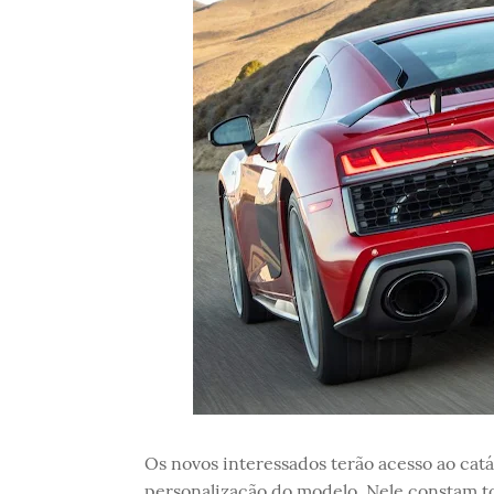
Os novos interessados terão acesso ao catá
personalização do modelo. Nele constam to