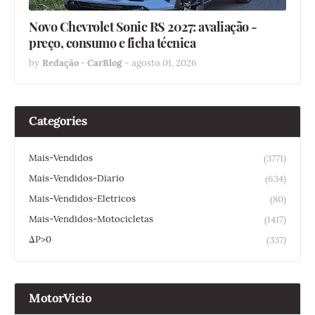
Novo Chevrolet Sonic RS 2027: avaliação -
preço, consumo e ficha técnica
by
Redação - CarBlog
-
agosto 01, 2026
Categories
Mais-Vendidos
(3771)
Mais-Vendidos-Diario
(634)
Mais-Vendidos-Eletricos
(80)
Mais-Vendidos-Motocicletas
(1417)
ΔP>0
(337)
MotorVicio