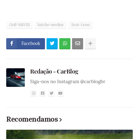
Golf-MkVIII
hatchs-medios
Seat-Leon
Facebook
Redação - CarBlog
Siga-nos no Instagram @carblogbr
Recomendamos