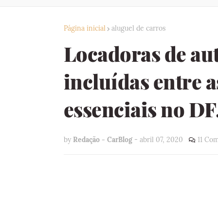
Página inicial
aluguel de carros
Locadoras de au
incluídas entre a
essenciais no DF
by
Redação - CarBlog
-
abril 07, 2020
11 Com