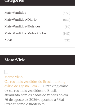
Categories
Mais-Vendidos
(3771)
Mais-Vendidos-Diario
(634)
Mais-Vendidos-Eletricos
(80)
Mais-Vendidos-Motocicletas
(1417)
ΔP>0
(337)
MotorVicio
Motor Vício
Carros mais vendidos do Brasil: ranking
diário de agosto - dia 7
-
O ranking diário
de carros mais vendidos no Brasil,
atualizado com os dados de vendas do dia
*6 de agosto de 2026*, apontou a *Fiat
Strada* como o modelo m...