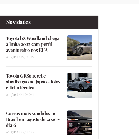
Novidades
Toyota bZ Woodland chega
à linha 2027 com perfil
aventureiro nos EUA
August 06, 2026
Toyota GR86 recebe
atualização no Japão - fotos
e ficha técnica
August 06, 2026
Carros mais vendidos no
Brasil em agosto de 2026 -
dia 6
August 06, 2026