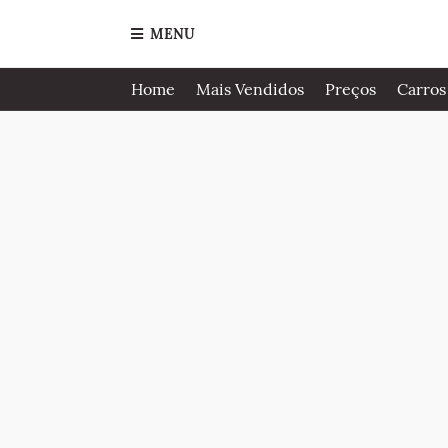
MENU
Home
Mais Vendidos
Preços
Carros