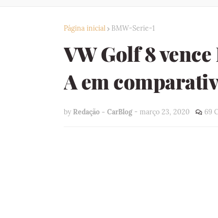
Página inicial
BMW-Serie-1
VW Golf 8 vence 
A em comparati
by
Redação - CarBlog
-
março 23, 2020
69 