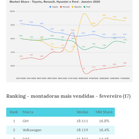
Ranking - montadoras mais vendidas - fevereiro (17)
Rank
Marca
Vendas
Mkt Share
1
GM
18.511
16,8%
2
Volkswagen
18.119
16,4%