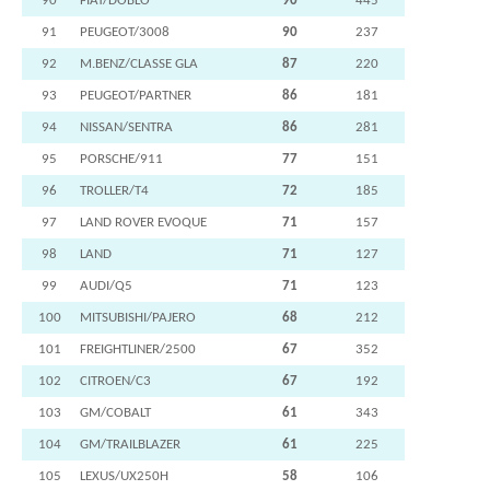
90
FIAT/DOBLO
90
445
91
PEUGEOT/3008
90
237
92
M.BENZ/CLASSE GLA
87
220
93
PEUGEOT/PARTNER
86
181
94
NISSAN/SENTRA
86
281
95
PORSCHE/911
77
151
96
TROLLER/T4
72
185
97
LAND ROVER EVOQUE
71
157
98
LAND
71
127
99
AUDI/Q5
71
123
100
MITSUBISHI/PAJERO
68
212
101
FREIGHTLINER/2500
67
352
102
CITROEN/C3
67
192
103
GM/COBALT
61
343
104
GM/TRAILBLAZER
61
225
105
LEXUS/UX250H
58
106