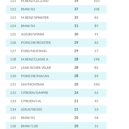
121
M.BENZ/GLC220D
39
103
122
BMW/X2
37
106
123
M.BENZ/SPRINTER
35
65
124
BMW/X4
31
87
125
SUZUKI/VITARA
30
91
126
PORSCHE/BOXSTER
29
62
127
FORD/MUSTANG
29
57
128
M.BENZ/CLASSE A
28
196
129
LAND ROVER VELAR
28
85
130
PORSCHE/MACAN
28
69
131
GM/MONTANA
26
290
132
CITROEN/JUMPER
24
52
133
CITROEN/C4L
21
95
134
LEXUS/NX300
21
53
135
BMW/X5
20
56
136
BMW/118i
20
31