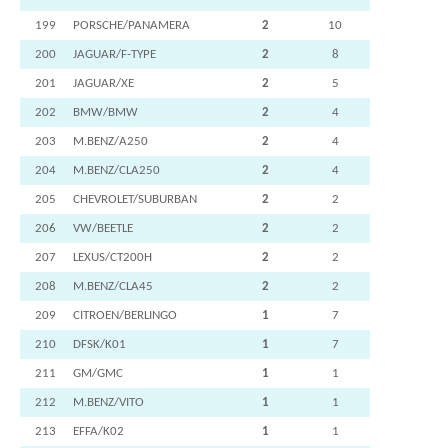
199
PORSCHE/PANAMERA
2
10
200
JAGUAR/F-TYPE
2
8
201
JAGUAR/XE
2
5
202
BMW/BMW
2
4
203
M.BENZ/A250
2
4
204
M.BENZ/CLA250
2
4
205
CHEVROLET/SUBURBAN
2
2
206
VW/BEETLE
2
2
207
LEXUS/CT200H
2
2
208
M.BENZ/CLA45
2
2
209
CITROEN/BERLINGO
1
7
210
DFSK/K01
1
7
211
GM/GMC
1
1
212
M.BENZ/VITO
1
1
213
EFFA/K02
1
1