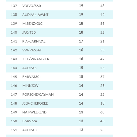
137
VOLVO/S60
19
48
138
AUDI/A4 AVANT
19
42
139
M.BENZ/GLC
18
56
140
JAC/T50
18
52
141
KIA/CARNIVAL
17
21
142
VW/PASSAT
16
55
143
JEEP/WRANGLER
16
42
144
AUDI/A5
15
55
145
BMW/330I
15
37
146
MINI/JCW
14
26
147
PORSCHE/CAYMAN
14
22
148
JEEP/CHEROKEE
14
18
149
FIAT/WEEKEND
13
68
150
BMW/Z4
13
45
151
AUDI/A3
13
23