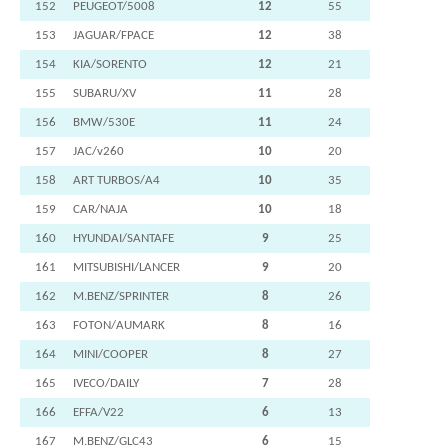
152
PEUGEOT/5008
12
55
153
JAGUAR/FPACE
12
38
154
KIA/SORENTO
12
21
155
SUBARU/XV
11
28
156
BMW/530E
11
24
157
JAC/v260
10
20
158
ART TURBOS/A4
10
35
159
CAR/NAJA
10
18
160
HYUNDAI/SANTAFE
9
25
161
MITSUBISHI/LANCER
9
20
162
M.BENZ/SPRINTER
8
26
163
FOTON/AUMARK
8
16
164
MINI/COOPER
8
27
165
IVECO/DAILY
7
28
166
EFFA/V22
6
13
167
M.BENZ/GLC43
6
15