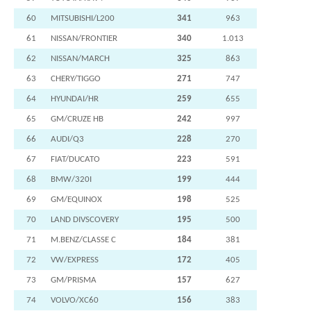
60
MITSUBISHI/L200
341
963
61
NISSAN/FRONTIER
340
1.013
62
NISSAN/MARCH
325
863
63
CHERY/TIGGO
271
747
64
HYUNDAI/HR
259
655
65
GM/CRUZE HB
242
997
66
AUDI/Q3
228
270
67
FIAT/DUCATO
223
591
68
BMW/320I
199
444
69
GM/EQUINOX
198
525
70
LAND DIVSCOVERY
195
500
71
M.BENZ/CLASSE C
184
381
72
VW/EXPRESS
172
405
73
GM/PRISMA
157
627
74
VOLVO/XC60
156
383