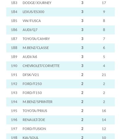
183
DODGE/JOURNEY
3
17
184
LEXUS/ES300
3
9
185
VW/FUSCA
3
8
186
AUDI/Q7
3
8
187
TOYOTA/CAMRY
3
7
188
M.BENZ/CLASSE
3
6
189
AUDI/A6
3
5
190
CHEVROLET/CORVETTE
3
4
191
DFSK/V21
2
21
192
FORD/F250
2
2
193
FORD/F150
2
2
194
M.BENZ/SPRINTER
2
2
195
TOYOTA/PRIUS
2
16
196
RENAULT/ZOE
2
14
197
FORD/FUSION
2
12
198
KIA/SOUL
2
10