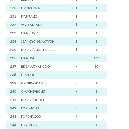
230
GM/MONZA
1
1
231
FIAT/PALIO
1
1
232
VW/SANTANA
1
1
233
FIAT/PUNTO
1
1
234
SSANGYONG/ACTYON
1
1
235
DODGE/CHALLENGER
1
1
236
FIAT/UNO
-
166
237
RENAULT/KANGOO
-
10
238
GM/C10
-
2
239
GM/BRASINCA
-
1
240
GM/CHEVROLET
-
1
241
DODGE/DODGE
-
1
242
FORD/F100
-
1
243
FORD/F1000
-
1
244
FORD/F75
-
1