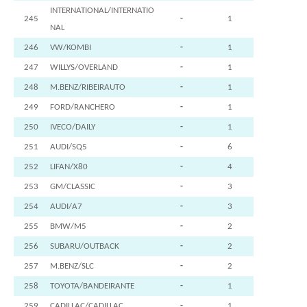
INTERNATIONAL/INTERNATIO
245
-
1
NAL
246
VW/KOMBI
-
1
247
WILLYS/OVERLAND
-
1
248
M.BENZ/RIBEIRAUTO
-
1
249
FORD/RANCHERO
-
1
250
IVECO/DAILY
-
1
251
AUDI/SQ5
-
6
252
LIFAN/X80
-
4
253
GM/CLASSIC
-
3
254
AUDI/A7
-
3
255
BMW/M5
-
2
256
SUBARU/OUTBACK
-
2
257
M.BENZ/SLC
-
2
258
TOYOTA/BANDEIRANTE
-
1
259
CADILLAC/CADILLAC
-
1