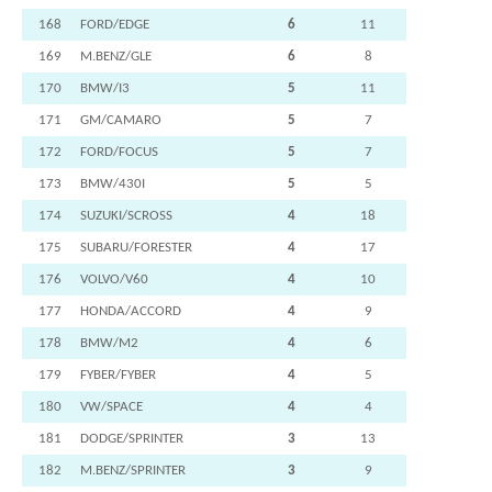
168
FORD/EDGE
6
11
169
M.BENZ/GLE
6
8
170
BMW/I3
5
11
171
GM/CAMARO
5
7
172
FORD/FOCUS
5
7
173
BMW/430I
5
5
174
SUZUKI/SCROSS
4
18
175
SUBARU/FORESTER
4
17
176
VOLVO/V60
4
10
177
HONDA/ACCORD
4
9
178
BMW/M2
4
6
179
FYBER/FYBER
4
5
180
VW/SPACE
4
4
181
DODGE/SPRINTER
3
13
182
M.BENZ/SPRINTER
3
9