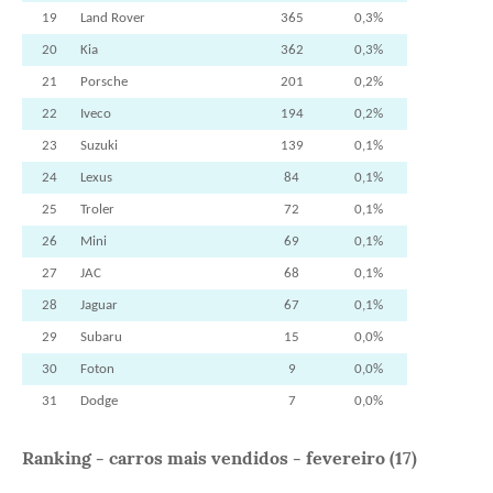
19
Land Rover
365
0,3%
20
Kia
362
0,3%
21
Porsche
201
0,2%
22
Iveco
194
0,2%
23
Suzuki
139
0,1%
24
Lexus
84
0,1%
25
Troler
72
0,1%
26
Mini
69
0,1%
27
JAC
68
0,1%
28
Jaguar
67
0,1%
29
Subaru
15
0,0%
30
Foton
9
0,0%
31
Dodge
7
0,0%
Ranking - carros mais vendidos - fevereiro (17)