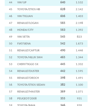
44
VW/UP
640
1.532
45
TOYOTA/ETIOS HB
628
2.142
46
VW/TIGUAN
606
1.403
47
RENAULT/LOGAN
565
2.198
48
HONDA/CITY
563
1.392
49
VW/JETTA
545
823
50
FIAT/SIENA
542
1.673
51
RENAULT/CAPTUR
490
1.446
52
TOYOTA/HILUX SW4
465
1.344
53
CHERY/TIGGO 5X
445
1.332
54
RENAULT/DUSTER
442
1.595
55
RENAULT/OROCH
398
1.491
56
TOYOTA/ETIOS SEDAN
382
1.100
57
RENAULT/MASTER
369
1.071
58
PEUGEOT/2008
355
931
59
TOYOTA/RAV4
346
939