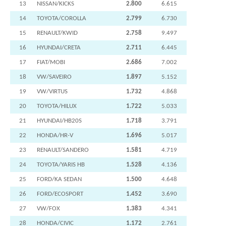
13
NISSAN/KICKS
2.800
6.615
14
TOYOTA/COROLLA
2.799
6.730
15
RENAULT/KWID
2.758
9.497
16
HYUNDAI/CRETA
2.711
6.445
17
FIAT/MOBI
2.686
7.002
18
VW/SAVEIRO
1.897
5.152
19
VW/VIRTUS
1.732
4.868
20
TOYOTA/HILUX
1.722
5.033
21
HYUNDAI/HB20S
1.718
3.791
22
HONDA/HR-V
1.696
5.017
23
RENAULT/SANDERO
1.581
4.719
24
TOYOTA/YARIS HB
1.528
4.136
25
FORD/KA SEDAN
1.500
4.648
26
FORD/ECOSPORT
1.452
3.690
27
VW/FOX
1.383
4.341
28
HONDA/CIVIC
1.172
2.761