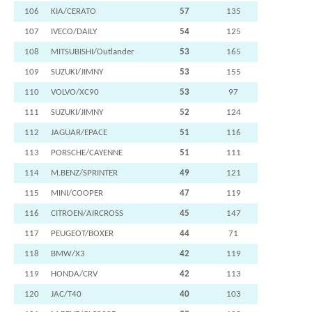
106
KIA/CERATO
57
135
107
IVECO/DAILY
54
125
108
MITSUBISHI/Outlander
53
165
109
SUZUKI/JIMNY
53
155
110
VOLVO/XC90
53
97
111
SUZUKI/JIMNY
52
124
112
JAGUAR/EPACE
51
116
113
PORSCHE/CAYENNE
51
111
114
M.BENZ/SPRINTER
49
121
115
MINI/COOPER
47
119
116
CITROEN/AIRCROSS
45
147
117
PEUGEOT/BOXER
44
71
118
BMW/X3
42
119
119
HONDA/CRV
42
113
120
JAC/T40
40
103