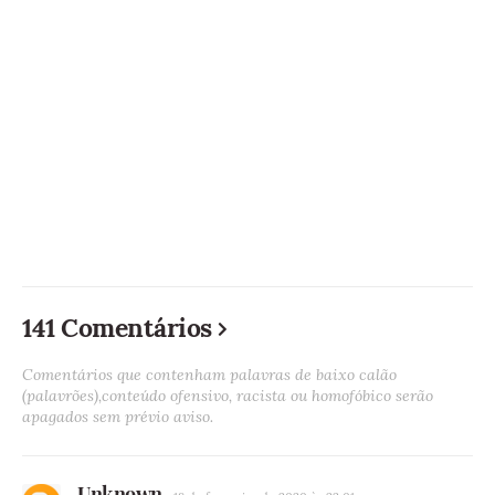
141 Comentários
Comentários que contenham palavras de baixo calão
(palavrões),conteúdo ofensivo, racista ou homofóbico serão
apagados sem prévio aviso.
Unknown