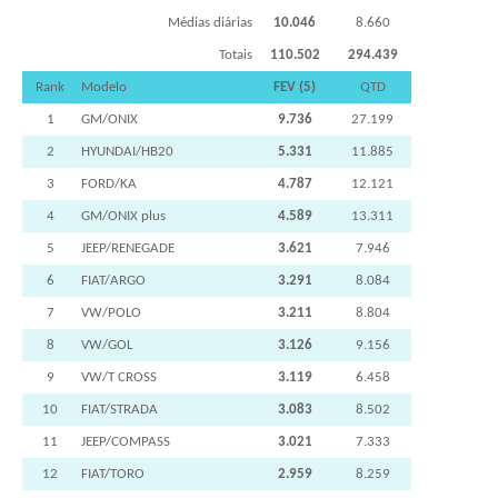
Médias diárias
10.046
8.660
Totais
110.502
294.439
Rank
Modelo
FEV (5)
QTD
1
GM/ONIX
9.736
27.199
2
HYUNDAI/HB20
5.331
11.885
3
FORD/KA
4.787
12.121
4
GM/ONIX plus
4.589
13.311
5
JEEP/RENEGADE
3.621
7.946
6
FIAT/ARGO
3.291
8.084
7
VW/POLO
3.211
8.804
8
VW/GOL
3.126
9.156
9
VW/T CROSS
3.119
6.458
10
FIAT/STRADA
3.083
8.502
11
JEEP/COMPASS
3.021
7.333
12
FIAT/TORO
2.959
8.259