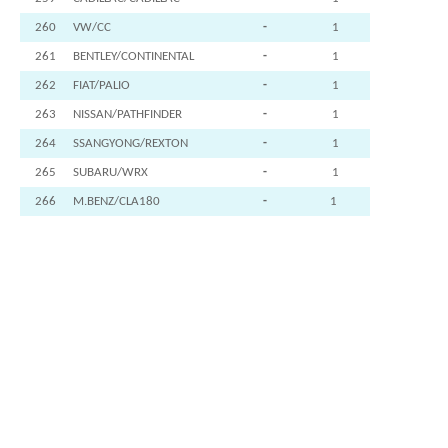
260
VW/CC
-
1
261
BENTLEY/CONTINENTAL
-
1
262
FIAT/PALIO
-
1
263
NISSAN/PATHFINDER
-
1
264
SSANGYONG/REXTON
-
1
265
SUBARU/WRX
-
1
266
M.BENZ/CLA180
-
1