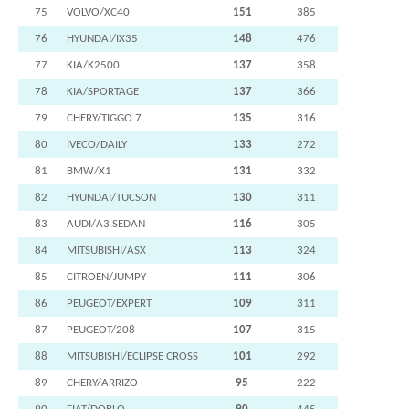
75
VOLVO/XC40
151
385
76
HYUNDAI/IX35
148
476
77
KIA/K2500
137
358
78
KIA/SPORTAGE
137
366
79
CHERY/TIGGO 7
135
316
80
IVECO/DAILY
133
272
81
BMW/X1
131
332
82
HYUNDAI/TUCSON
130
311
83
AUDI/A3 SEDAN
116
305
84
MITSUBISHI/ASX
113
324
85
CITROEN/JUMPY
111
306
86
PEUGEOT/EXPERT
109
311
87
PEUGEOT/208
107
315
88
MITSUBISHI/ECLIPSE CROSS
101
292
89
CHERY/ARRIZO
95
222