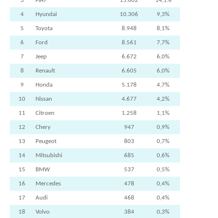
3
FIAT
15.602
14,1%
4
Hyundai
10.306
9,3%
5
Toyota
8.948
8,1%
6
Ford
8.561
7,7%
7
Jeep
6.672
6,0%
8
Renault
6.605
6,0%
9
Honda
5.178
4,7%
10
Nissan
4.677
4,2%
11
Citroen
1.258
1,1%
12
Chery
947
0,9%
13
Peugeot
803
0,7%
14
Mitsubishi
685
0,6%
15
BMW
537
0,5%
16
Mercedes
478
0,4%
17
Audi
468
0,4%
18
Volvo
384
0,3%