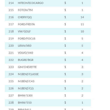
214
HITECH/ECOCARGO
1
1
215
FOTON/TM
1
1
216
CHERY/QQ
1
14
217
FORD/FIESTA
1
11
218
VW/GOLF
1
10
219
FORD/FOCUS
1
5
220
LIFAN/X60
1
5
221
VOLVO/V40
1
4
222
BUGRE/BGR
1
4
223
GM/CHEVETTE
1
3
224
M.BENZ/CLASSE
1
3
225
M.BENZ/C43
1
2
226
M.BENZ/CLS
1
2
227
BMW/530I
1
2
228
BMW/550
1
1
229
BRM/M11
1
1