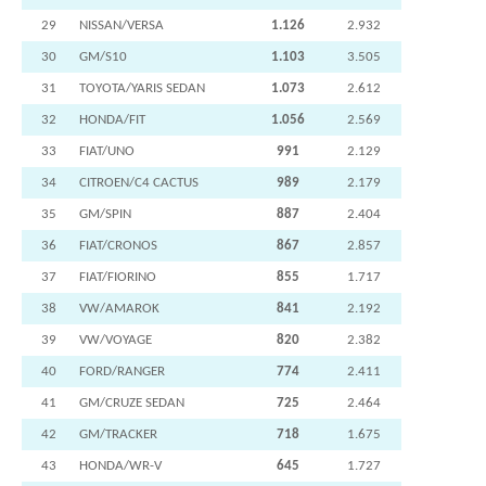
29
NISSAN/VERSA
1.126
2.932
30
GM/S10
1.103
3.505
31
TOYOTA/YARIS SEDAN
1.073
2.612
32
HONDA/FIT
1.056
2.569
33
FIAT/UNO
991
2.129
34
CITROEN/C4 CACTUS
989
2.179
35
GM/SPIN
887
2.404
36
FIAT/CRONOS
867
2.857
37
FIAT/FIORINO
855
1.717
38
VW/AMAROK
841
2.192
39
VW/VOYAGE
820
2.382
40
FORD/RANGER
774
2.411
41
GM/CRUZE SEDAN
725
2.464
42
GM/TRACKER
718
1.675
43
HONDA/WR-V
645
1.727