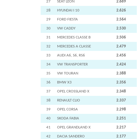
27
SEAT LEON
2.689
28
HYUNDAI I 10
2.626
29
FORD FIESTA
2.564
30
VW CADDY
2.530
31
MERCEDES CLASSE B
2.506
32
MERCEDES A CLASSE
2.479
33
AUDI A6, S6, RS6
2.456
34
VW TRANSPORTER
2.424
35
VW TOURAN
2.388
36
BMW X3
2.356
37
OPEL CROSSLAND X
2.348
38
RENAULT CLIO
2.337
39
OPEL CORSA
2.298
40
SKODA FABIA
2.251
41
OPEL GRANDLAND X
2.217
42
DACIA SANDERO
2.177