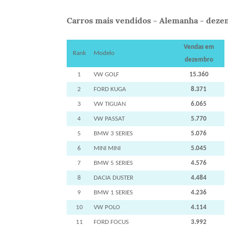
Carros mais vendidos - Alemanha - deze
Vendas em
Rank
Modelo
dezembro
1
VW GOLF
15.360
2
FORD KUGA
8.371
3
VW TIGUAN
6.065
4
VW PASSAT
5.770
5
BMW 3 SERIES
5.076
6
MINI MINI
5.045
7
BMW 5 SERIES
4.576
8
DACIA DUSTER
4.484
9
BMW 1 SERIES
4.236
10
VW POLO
4.114
11
FORD FOCUS
3.992