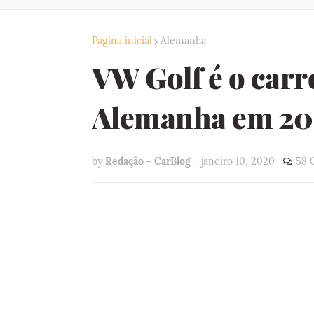
Página inicial
Alemanha
VW Golf é o carr
Alemanha em 20
by
Redação - CarBlog
-
janeiro 10, 2020
58 