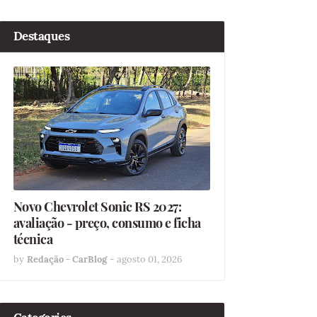
Destaques
Novo Chevrolet Sonic RS 2027:
avaliação - preço, consumo e ficha
técnica
by
Redação - CarBlog
-
agosto 01, 2026