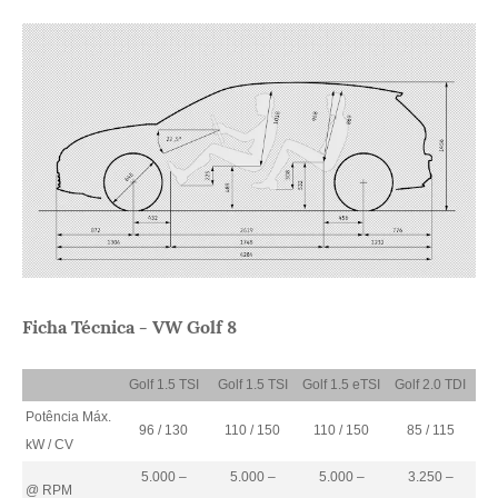
Ficha Técnica - VW Golf 8
Golf 1.5 TSI
Golf 1.5 TSI
Golf 1.5 eTSI
Golf 2.0 TDI
Go
Potência Máx.
96 / 130
110 / 150
110 / 150
85 / 115
1
kW / CV
5.000 –
5.000 –
5.000 –
3.250 –
@ RPM