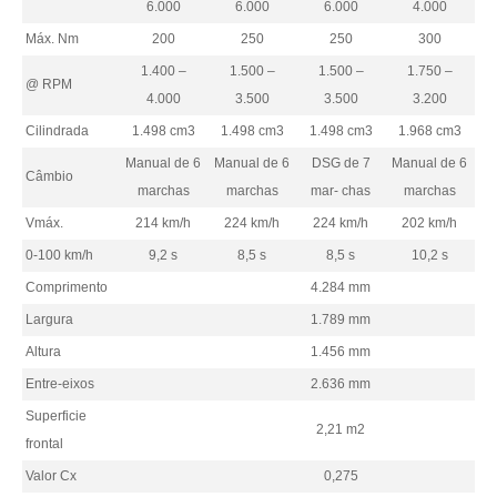
6.000
6.000
6.000
4.000
Máx. Nm
200
250
250
300
1.400 –
1.500 –
1.500 –
1.750 –
@ RPM
4.000
3.500
3.500
3.200
Cilindrada
1.498 cm3
1.498 cm3
1.498 cm3
1.968 cm3
1
Manual de 6
Manual de 6
DSG de 7
Manual de 6
D
Câmbio
marchas
marchas
mar- chas
marchas
m
Vmáx.
214 km/h
224 km/h
224 km/h
202 km/h
0-100 km/h
9,2 s
8,5 s
8,5 s
10,2 s
Comprimento
4.284 mm
Largura
1.789 mm
Altura
1.456 mm
Entre-eixos
2.636 mm
Superficie
2,21 m2
frontal
Valor Cx
0,275