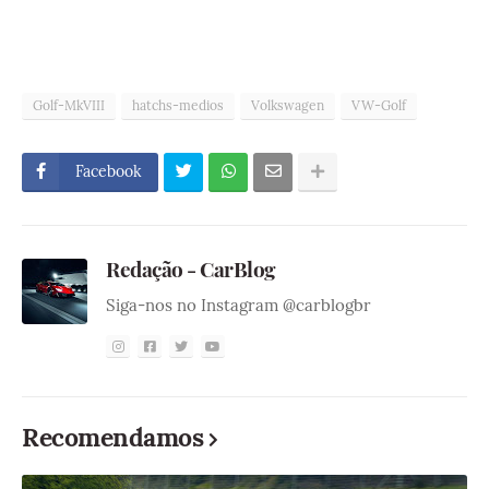
Golf-MkVIII
hatchs-medios
Volkswagen
VW-Golf
Facebook
Redação - CarBlog
Siga-nos no Instagram @carblogbr
Recomendamos