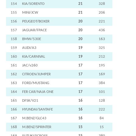
154
KIA/SORENTO
21
328
155
MINI/JCW
21
206
156
PEUGEOT/BOXER
20
221
157
JAGUAR/FPACE
20
436
158
BMW/530E
20
163
159
AUDI/A3
19
325
160
KIA/CARNIVAL
19
212
161
JAC/v260
17
195
162
CITROEN/JUMPER
17
169
163
FORD/MUSTANG
17
384
164
FER CAR/NAJA ONE
17
101
165
DFSK/V21
16
128
166
HYUNDAI/SANTAFE
16
222
167
M.BENZ/GLC43
16
84
168
M.BENZ/SPRINTER
15
15
169
SUZUKI/SCROSS
15
380