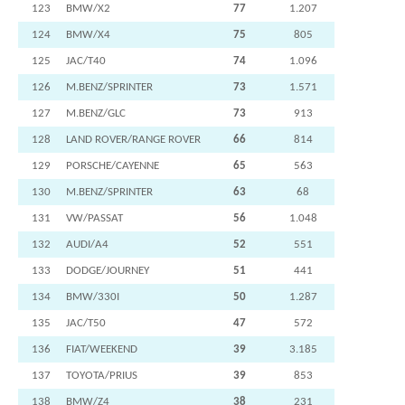
123
BMW/X2
77
1.207
124
BMW/X4
75
805
125
JAC/T40
74
1.096
126
M.BENZ/SPRINTER
73
1.571
127
M.BENZ/GLC
73
913
128
LAND ROVER/RANGE ROVER
66
814
129
PORSCHE/CAYENNE
65
563
130
M.BENZ/SPRINTER
63
68
131
VW/PASSAT
56
1.048
132
AUDI/A4
52
551
133
DODGE/JOURNEY
51
441
134
BMW/330I
50
1.287
135
JAC/T50
47
572
136
FIAT/WEEKEND
39
3.185
137
TOYOTA/PRIUS
39
853
138
BMW/Z4
38
231