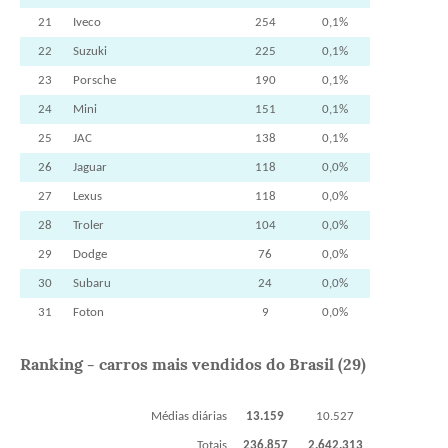
21
Iveco
254
0,1%
22
Suzuki
225
0,1%
23
Porsche
190
0,1%
24
Mini
151
0,1%
25
JAC
138
0,1%
26
Jaguar
118
0,0%
27
Lexus
118
0,0%
28
Troler
104
0,0%
29
Dodge
76
0,0%
30
Subaru
24
0,0%
31
Foton
9
0,0%
Ranking - carros mais vendidos do Brasil (29)
Médias diárias
13.159
10.527
Totais
236.857
2.642.313