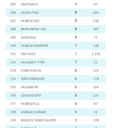
185
VW/FUSCA
9
47
186
VOLVO/V40
8
424
187
M.BENZ/GLE
8
236
188
BMW/BMW 120
8
187
189
AUDI/SQ5
8
71
190
M.BENZ/SPRINTER
7
138
191
VW/GOLF
7
1.130
192
JAGUAR/F-TYPE
7
51
193
FORD/FOCUS
6
526
194
JEEP/CHEROKEE
6
178
195
JAGUAR/XE
6
164
196
LEXUS/ES300
6
135
197
M.BENZ/CLS
6
67
198
AGRALE/AGRALE
5
15
199
BUGGYS TIGER/CAUYPE
5
128