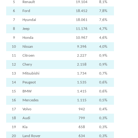
5
Renault
19.104
8,1%
6
Ford
18.452
7,8%
7
Hyundai
18.061
7,6%
8
Jeep
11.176
4,7%
9
Honda
10.967
4,6%
10
Nissan
9.396
4,0%
11
Citroen
2.227
0,9%
12
Chery
2.158
0,9%
13
Mitsubishi
1.734
0,7%
14
Peugeot
1.535
0,6%
15
BMW
1.415
0,6%
16
Mercedes
1.115
0,5%
17
Volvo
942
0,4%
18
Audi
799
0,3%
19
Kia
658
0,3%
20
Land Rover
634
0,3%