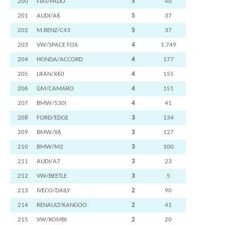
200
FIAT/PALIO
5
40
201
AUDI/A6
5
37
202
M.BENZ/C43
5
37
203
VW/SPACE FOX
4
1.749
204
HONDA/ACCORD
4
177
205
LIFAN/X60
4
155
206
GM/CAMARO
4
151
207
BMW/530I
4
41
208
FORD/EDGE
3
134
209
BMW/X6
3
127
210
BMW/M2
3
100
211
AUDI/A7
3
23
212
VW/BEETLE
3
5
213
IVECO/DAILY
2
90
214
RENAULT/KANGOO
2
41
215
VW/KOMBI
2
20