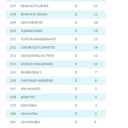
247
RENAULT/FLUENCE
1
21
248
BMW/M3 SEDAN
1
21
249
GM/CHEVETTE
1
18
250
SUBARU/WRX
1
16
251
TOYOTA/BANDEIRANTE
1
15
252
CHEVROLET/CORVETTE
1
14
253
SSANGYONG/ACTYON
1
13
254
DODGE/CHALLENGER
1
13
255
BUGRE/BGR 5
1
7
256
FIAT/PALIO WEEKEND
1
6
257
JPX/MONTEZ
1
3
258
BABY/TST
1
3
259
FIAT/LINEA
1
3
260
GM/ASTRA
1
2
261
GM/MALIBU
1
2