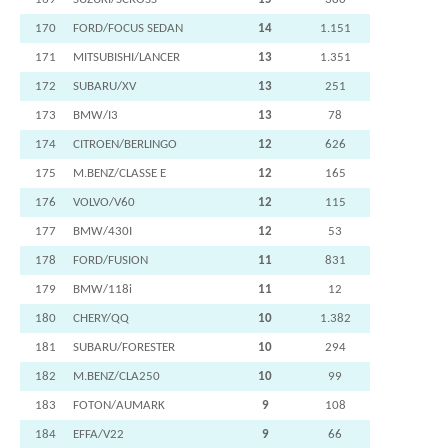
170
FORD/FOCUS SEDAN
14
1.151
171
MITSUBISHI/LANCER
13
1.351
172
SUBARU/XV
13
251
173
BMW/I3
13
78
174
CITROEN/BERLINGO
12
626
175
M.BENZ/CLASSE E
12
165
176
VOLVO/V60
12
115
177
BMW/430I
12
53
178
FORD/FUSION
11
831
179
BMW/118i
11
12
180
CHERY/QQ
10
1.382
181
SUBARU/FORESTER
10
294
182
M.BENZ/CLA250
10
99
183
FOTON/AUMARK
9
108
184
EFFA/V22
9
66