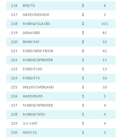
216
BYD/T3
2
6
217
HAFEI/ZHONGYI
2
2
218
M.BENZ/CLA180
2
411
219
LIFAN/X80
2
65
220
BMW/M5
2
52
221
FORD/NEW FIESTA
2
42
222
M.BENZ/SPRINTER
1
17
223
FORD/F100
1
13
224
FORD/F75
1
10
225
WILLYS/OVERLAND
1
10
226
HAFEI/RUIYI
1
5
227
M.BENZ/SPRINTER
1
4
228
M.BENZ/VITO
1
4
229
3.5-14ST
1
4
230
GM/C10
1
3