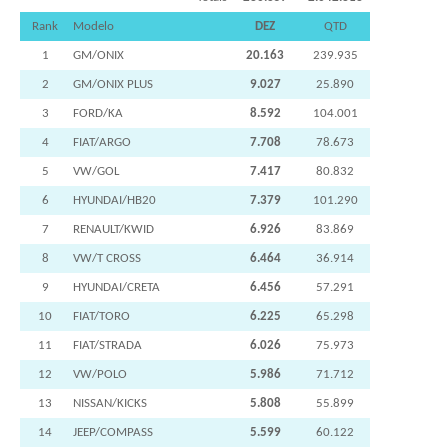
Rank
Modelo
DEZ
QTD
1
GM/ONIX
20.163
239.935
2
GM/ONIX PLUS
9.027
25.890
3
FORD/KA
8.592
104.001
4
FIAT/ARGO
7.708
78.673
5
VW/GOL
7.417
80.832
6
HYUNDAI/HB20
7.379
101.290
7
RENAULT/KWID
6.926
83.869
8
VW/T CROSS
6.464
36.914
9
HYUNDAI/CRETA
6.456
57.291
10
FIAT/TORO
6.225
65.298
11
FIAT/STRADA
6.026
75.973
12
VW/POLO
5.986
71.712
13
NISSAN/KICKS
5.808
55.899
14
JEEP/COMPASS
5.599
60.122