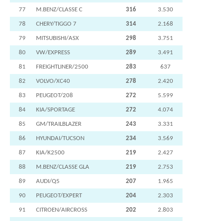
77
M.BENZ/CLASSE C
316
3.530
78
CHERY/TIGGO 7
314
2.168
79
MITSUBISHI/ASX
298
3.751
80
VW/EXPRESS
289
3.491
81
FREIGHTLINER/2500
283
637
82
VOLVO/XC40
278
2.420
83
PEUGEOT/208
272
5.599
84
KIA/SPORTAGE
272
4.074
85
GM/TRAILBLAZER
243
3.331
86
HYUNDAI/TUCSON
234
3.569
87
KIA/K2500
219
2.427
88
M.BENZ/CLASSE GLA
219
2.753
89
AUDI/Q5
207
1.965
90
PEUGEOT/EXPERT
204
2.303
91
CITROEN/AIRCROSS
202
2.803