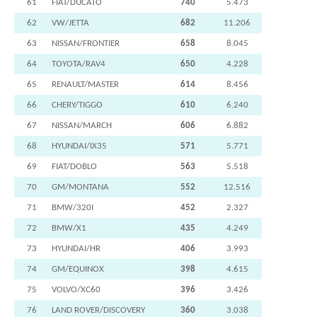
61
FIAT/DUCATO
740
5.473
62
VW/JETTA
682
11.206
63
NISSAN/FRONTIER
658
8.045
64
TOYOTA/RAV4
650
4.228
65
RENAULT/MASTER
614
8.456
66
CHERY/TIGGO
610
6.240
67
NISSAN/MARCH
606
6.882
68
HYUNDAI/IX35
571
5.771
69
FIAT/DOBLO
563
5.518
70
GM/MONTANA
552
12.516
71
BMW/320I
452
2.327
72
BMW/X1
435
4.249
73
HYUNDAI/HR
406
3.993
74
GM/EQUINOX
398
4.615
75
VOLVO/XC60
396
3.426
76
LAND ROVER/DISCOVERY
360
3.038