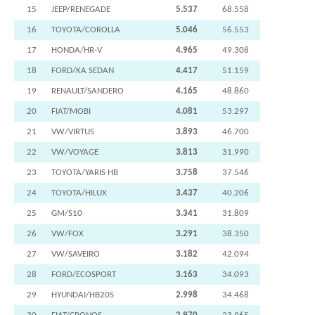
15
JEEP/RENEGADE
5.537
68.558
16
TOYOTA/COROLLA
5.046
56.553
17
HONDA/HR-V
4.965
49.308
18
FORD/KA SEDAN
4.417
51.159
19
RENAULT/SANDERO
4.165
48.860
20
FIAT/MOBI
4.081
53.297
21
VW/VIRTUS
3.893
46.700
22
VW/VOYAGE
3.813
31.990
23
TOYOTA/YARIS HB
3.758
37.546
24
TOYOTA/HILUX
3.437
40.206
25
GM/S10
3.341
31.809
26
VW/FOX
3.291
38.350
27
VW/SAVEIRO
3.182
42.094
28
FORD/ECOSPORT
3.163
34.093
29
HYUNDAI/HB20S
2.998
34.468