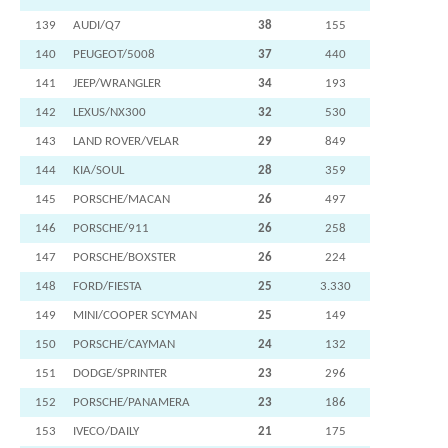
139
AUDI/Q7
38
155
140
PEUGEOT/5008
37
440
141
JEEP/WRANGLER
34
193
142
LEXUS/NX300
32
530
143
LAND ROVER/VELAR
29
849
144
KIA/SOUL
28
359
145
PORSCHE/MACAN
26
497
146
PORSCHE/911
26
258
147
PORSCHE/BOXSTER
26
224
148
FORD/FIESTA
25
3.330
149
MINI/COOPER SCYMAN
25
149
150
PORSCHE/CAYMAN
24
132
151
DODGE/SPRINTER
23
296
152
PORSCHE/PANAMERA
23
186
153
IVECO/DAILY
21
175