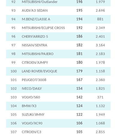
92
MITSUBISHI/Outlander
196
1.979
93
AUDI/A3 SEDAN
195
2.696
94
M.BENZ/CLASSE A
194
881
95
MITSUBISHI/ECLIPSE CROSS
192
2.349
96
CHERY/ARRIZO 5
186
2.401
97
NISSAN/SENTRA
182
3.164
98
MITSUBISHI/PAJERO
181
2.183
99
CITROEN/JUMPY
180
1.978
100
LAND ROVER/EVOQUE
179
1.158
101
PEUGEOT/3008
167
2.360
102
IVECO/DAILY
154
1.825
103
VOLVO/S60
142
371
104
BMW/X3
124
1.132
105
SUZUKI/JIMNY
122
1.949
106
VOLVO/XC90
106
1.068
107
CITROEN/C3
105
2.855