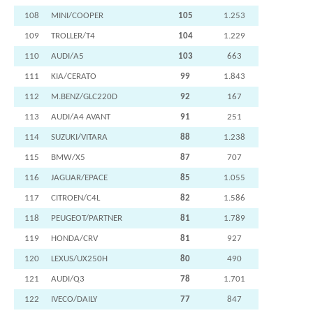
108
MINI/COOPER
105
1.253
109
TROLLER/T4
104
1.229
110
AUDI/A5
103
663
111
KIA/CERATO
99
1.843
112
M.BENZ/GLC220D
92
167
113
AUDI/A4 AVANT
91
251
114
SUZUKI/VITARA
88
1.238
115
BMW/X5
87
707
116
JAGUAR/EPACE
85
1.055
117
CITROEN/C4L
82
1.586
118
PEUGEOT/PARTNER
81
1.789
119
HONDA/CRV
81
927
120
LEXUS/UX250H
80
490
121
AUDI/Q3
78
1.701
122
IVECO/DAILY
77
847