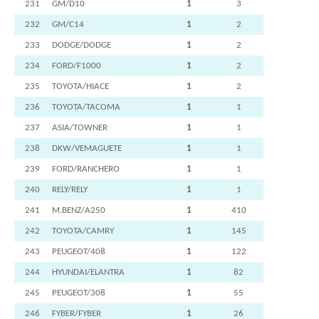
231
GM/D10
1
3
232
GM/C14
1
2
233
DODGE/DODGE
1
2
234
FORD/F1000
1
2
235
TOYOTA/HIACE
1
2
236
TOYOTA/TACOMA
1
1
237
ASIA/TOWNER
1
1
238
DKW/VEMAGUETE
1
1
239
FORD/RANCHERO
1
1
240
RELY/RELY
1
1
241
M.BENZ/A250
1
410
242
TOYOTA/CAMRY
1
145
243
PEUGEOT/408
1
122
244
HYUNDAI/ELANTRA
1
82
245
PEUGEOT/308
1
55
246
FYBER/FYBER
1
26