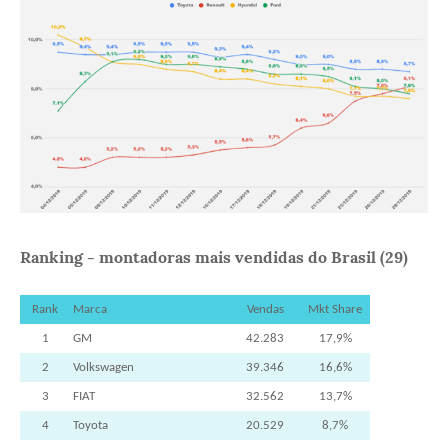
Ranking - montadoras mais vendidas do Brasil (29)
Rank
Marca
Vendas
Mkt Share
1
GM
42.283
17,9%
2
Volkswagen
39.346
16,6%
3
FIAT
32.562
13,7%
4
Toyota
20.529
8,7%