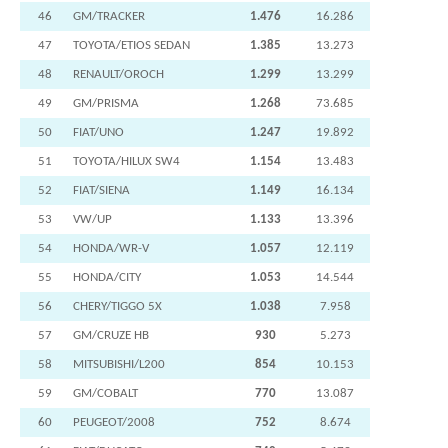
46
GM/TRACKER
1.476
16.286
47
TOYOTA/ETIOS SEDAN
1.385
13.273
48
RENAULT/OROCH
1.299
13.299
49
GM/PRISMA
1.268
73.685
50
FIAT/UNO
1.247
19.892
51
TOYOTA/HILUX SW4
1.154
13.483
52
FIAT/SIENA
1.149
16.134
53
VW/UP
1.133
13.396
54
HONDA/WR-V
1.057
12.119
55
HONDA/CITY
1.053
14.544
56
CHERY/TIGGO 5X
1.038
7.958
57
GM/CRUZE HB
930
5.273
58
MITSUBISHI/L200
854
10.153
59
GM/COBALT
770
13.087
60
PEUGEOT/2008
752
8.674