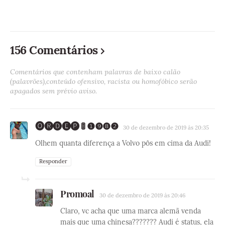
156 Comentários
Comentários que contenham palavras de baixo calão
(palavrões),conteúdo ofensivo, racista ou homofóbico serão
apagados sem prévio aviso.
🅞🅡🅓🅔🅟 🚦 ❶❾❽❷
30 de dezembro de 2019 às 20:35
Olhem quanta diferença a Volvo pôs em cima da Audi!
Responder
Promoal
30 de dezembro de 2019 às 20:46
Claro, vc acha que uma marca alemã venda
mais que uma chinesa??????? Audi é status, ela