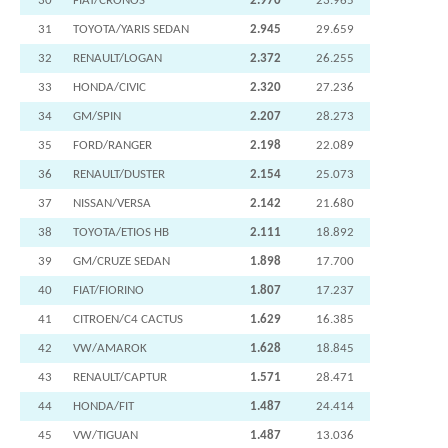
30
FIAT/CRONOS
2.970
23.965
31
TOYOTA/YARIS SEDAN
2.945
29.659
32
RENAULT/LOGAN
2.372
26.255
33
HONDA/CIVIC
2.320
27.236
34
GM/SPIN
2.207
28.273
35
FORD/RANGER
2.198
22.089
36
RENAULT/DUSTER
2.154
25.073
37
NISSAN/VERSA
2.142
21.680
38
TOYOTA/ETIOS HB
2.111
18.892
39
GM/CRUZE SEDAN
1.898
17.700
40
FIAT/FIORINO
1.807
17.237
41
CITROEN/C4 CACTUS
1.629
16.385
42
VW/AMAROK
1.628
18.845
43
RENAULT/CAPTUR
1.571
28.471
44
HONDA/FIT
1.487
24.414
45
VW/TIGUAN
1.487
13.036