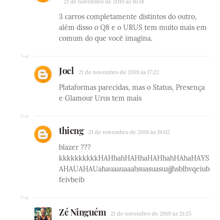
21 de novembro de 2019 às 16:14
3 carros completamente distintos do outro,
além disso o Q8 e o URUS tem muito mais em
comum do que você imagina.
Joel
21 de novembro de 2019 às 17:22
Plataformas parecidas, mas o Status, Presença
e Glamour Urus tem mais
thieng
21 de novembro de 2019 às 19:02
blazer ???
kkkkkkkkkkHAHhahHAHhaHAHhahHAhaHAYS
AHAUAHAUahauaauaaahsuasuasuajjhsblhvqeiub
feivbeib
Zé Ninguém
21 de novembro de 2019 às 21:25