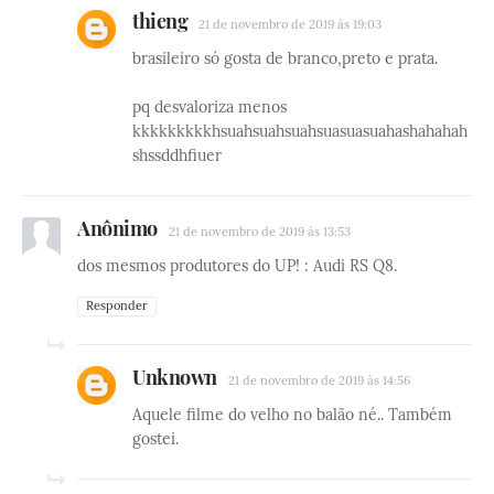
thieng
21 de novembro de 2019 às 19:03
brasileiro só gosta de branco,preto e prata.
pq desvaloriza menos
kkkkkkkkkhsuahsuahsuahsuasuasuahashahahah
shssddhfiuer
Anônimo
21 de novembro de 2019 às 13:53
dos mesmos produtores do UP! : Audi RS Q8.
Responder
Unknown
21 de novembro de 2019 às 14:56
Aquele filme do velho no balão né.. Também
gostei.