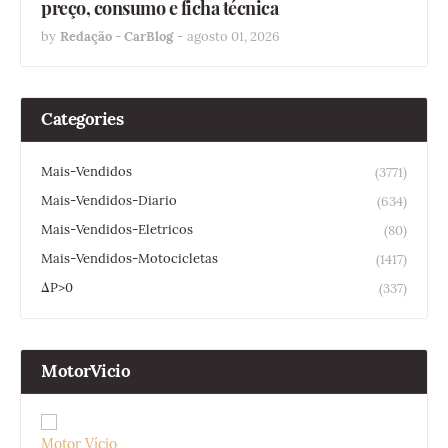
preço, consumo e ficha técnica
by
Redação - CarBlog
-
agosto 01, 2026
Categories
Mais-Vendidos
(3771)
Mais-Vendidos-Diario
(634)
Mais-Vendidos-Eletricos
(80)
Mais-Vendidos-Motocicletas
(1417)
ΔP>0
(337)
MotorVicio
Motor Vício