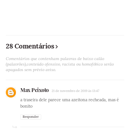
28 Comentários
Comentários que contenham palavras de baixo calão
(palavrões),conteúdo ofensivo, racista ou homofóbico serão
apagados sem prévio aviso.
Max Peixoto
21 de novembro de 2019 às 13:47
a traseira dele parece uma azeitona recheada, mas é
bonito
Responder