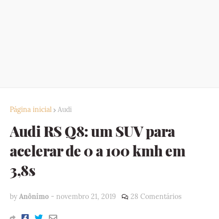
Página inicial
Audi
Audi RS Q8: um SUV para
acelerar de 0 a 100 kmh em
3,8s
by
Anônimo
-
novembro 21, 2019
28 Comentários