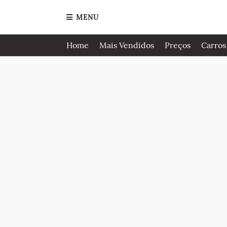
MENU
Home
Mais Vendidos
Preços
Carros