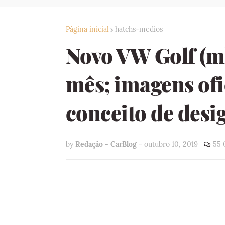
Página inicial
hatchs-medios
Novo VW Golf (m
mês; imagens of
conceito de desi
by
Redação - CarBlog
-
outubro 10, 2019
55 