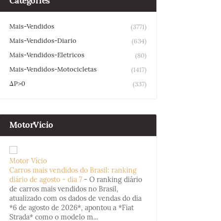
Categories
Mais-Vendidos
(3771)
Mais-Vendidos-Diario
(634)
Mais-Vendidos-Eletricos
(80)
Mais-Vendidos-Motocicletas
(1417)
ΔP>0
(337)
MotorVicio
Motor Vício
Carros mais vendidos do Brasil: ranking
diário de agosto - dia 7
-
O ranking diário
de carros mais vendidos no Brasil,
atualizado com os dados de vendas do dia
*6 de agosto de 2026*, apontou a *Fiat
Strada* como o modelo m...