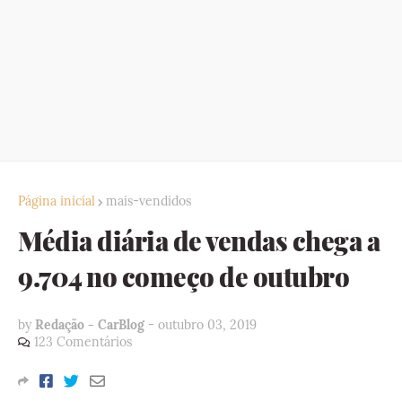
Página inicial
mais-vendidos
Média diária de vendas chega a
9.704 no começo de outubro
by
Redação - CarBlog
-
outubro 03, 2019
123 Comentários