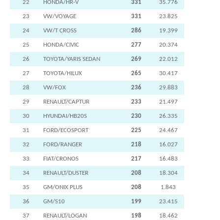
22
HONDA/HR-V
331
35.776
23
VW/VOYAGE
331
23.825
24
VW/T CROSS
286
19.399
25
HONDA/CIVIC
277
20.374
26
TOYOTA/YARIS SEDAN
269
22.012
27
TOYOTA/HILUX
265
30.417
28
VW/FOX
236
29.883
29
RENAULT/CAPTUR
233
21.497
30
HYUNDAI/HB20S
230
26.335
31
FORD/ECOSPORT
225
24.467
32
FORD/RANGER
218
16.027
33
FIAT/CRONOS
217
16.483
34
RENAULT/DUSTER
208
18.304
35
GM/ONIX PLUS
208
1.843
36
GM/S10
199
23.415
37
RENAULT/LOGAN
198
18.462