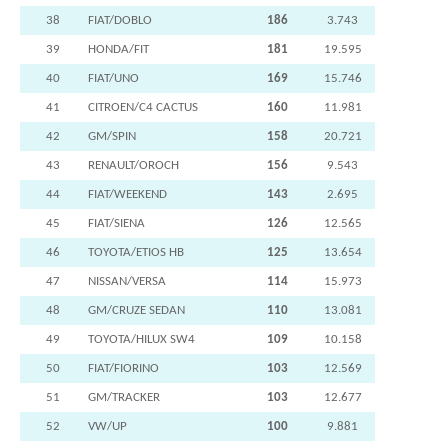
38
FIAT/DOBLO
186
3.743
39
HONDA/FIT
181
19.595
40
FIAT/UNO
169
15.746
41
CITROEN/C4 CACTUS
160
11.981
42
GM/SPIN
158
20.721
43
RENAULT/OROCH
156
9.543
44
FIAT/WEEKEND
143
2.695
45
FIAT/SIENA
126
12.565
46
TOYOTA/ETIOS HB
125
13.654
47
NISSAN/VERSA
114
15.973
48
GM/CRUZE SEDAN
110
13.081
49
TOYOTA/HILUX SW4
109
10.158
50
FIAT/FIORINO
103
12.569
51
GM/TRACKER
103
12.677
52
VW/UP
100
9.881