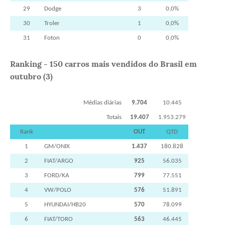
29
Dodge
3
0,0%
30
Troler
1
0,0%
31
Foton
0
0,0%
Ranking - 150 carros mais vendidos do Brasil em
outubro (3)
Médias diárias
9.704
10.445
Totais
19.407
1.953.279
Rank
OUT
QTD
1
GM/ONIX
1.437
180.828
2
FIAT/ARGO
925
56.035
3
FORD/KA
799
77.551
4
VW/POLO
576
51.891
5
HYUNDAI/HB20
570
78.099
6
FIAT/TORO
563
46.445