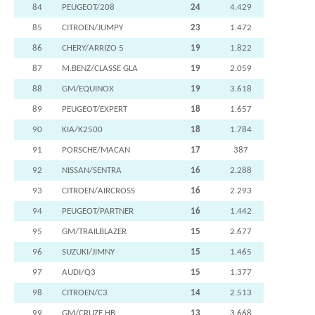
84
PEUGEOT/208
24
4.429
85
CITROEN/JUMPY
23
1.472
86
CHERY/ARRIZO 5
19
1.822
87
M.BENZ/CLASSE GLA
19
2.059
88
GM/EQUINOX
19
3.618
89
PEUGEOT/EXPERT
18
1.657
90
KIA/K2500
18
1.784
91
PORSCHE/MACAN
17
387
92
NISSAN/SENTRA
16
2.288
93
CITROEN/AIRCROSS
16
2.293
94
PEUGEOT/PARTNER
16
1.442
95
GM/TRAILBLAZER
15
2.677
96
SUZUKI/JIMNY
15
1.465
97
AUDI/Q3
15
1.377
98
CITROEN/C3
14
2.513
99
GM/CRUZE HB
13
3.668