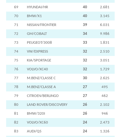
69
HYUNDAI/HR
40
2.681
70
BMW/X1
40
3.145
71
NISSAN/FRONTIER
39
6.031
72
GM/COBALT
34
9.986
73
PEUGEOT/3008
33
1.831
74
VW/EXPRESS
32
2.510
75
KIA/SPORTAGE
32
3.051
76
VOLVO/XC40
32
1.729
77
M.BENZ/CLASSE C
30
2.625
78
M.BENZ/CLASSE A
27
495
79
CITROEN/BERLINGO
27
462
80
LAND ROVER/DISCOVERY
26
2.102
81
BMW/320I
26
946
82
VOLVO/XC60
24
2.473
83
AUDI/Q5
24
1.326