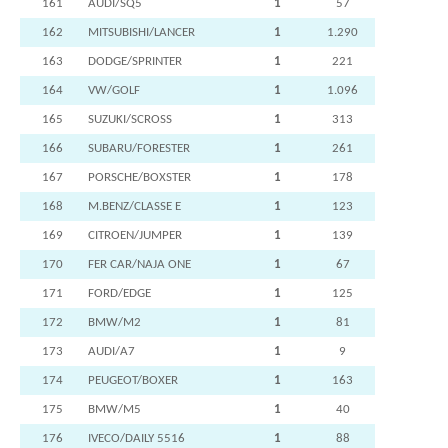
161
AUDI/SQ5
1
57
162
MITSUBISHI/LANCER
1
1.290
163
DODGE/SPRINTER
1
221
164
VW/GOLF
1
1.096
165
SUZUKI/SCROSS
1
313
166
SUBARU/FORESTER
1
261
167
PORSCHE/BOXSTER
1
178
168
M.BENZ/CLASSE E
1
123
169
CITROEN/JUMPER
1
139
170
FER CAR/NAJA ONE
1
67
171
FORD/EDGE
1
125
172
BMW/M2
1
81
173
AUDI/A7
1
9
174
PEUGEOT/BOXER
1
163
175
BMW/M5
1
40
176
IVECO/DAILY 5516
1
88