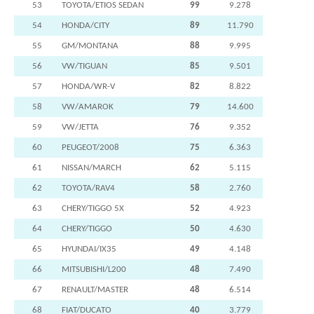
53
TOYOTA/ETIOS SEDAN
99
9.278
54
HONDA/CITY
89
11.790
55
GM/MONTANA
88
9.995
56
VW/TIGUAN
85
9.501
57
HONDA/WR-V
82
8.822
58
VW/AMAROK
79
14.600
59
VW/JETTA
76
9.352
60
PEUGEOT/2008
75
6.363
61
NISSAN/MARCH
62
5.115
62
TOYOTA/RAV4
58
2.760
63
CHERY/TIGGO 5X
52
4.923
64
CHERY/TIGGO
50
4.630
65
HYUNDAI/IX35
49
4.148
66
MITSUBISHI/L200
48
7.490
67
RENAULT/MASTER
48
6.514
68
FIAT/DUCATO
40
3.779