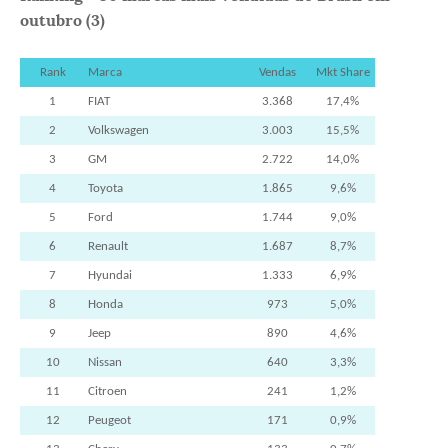
outubro (3)
Rank
Marca
Vendas
Mkt Share
1
FIAT
3.368
17,4%
2
Volkswagen
3.003
15,5%
3
GM
2.722
14,0%
4
Toyota
1.865
9,6%
5
Ford
1.744
9,0%
6
Renault
1.687
8,7%
7
Hyundai
1.333
6,9%
8
Honda
973
5,0%
9
Jeep
890
4,6%
10
Nissan
640
3,3%
11
Citroen
241
1,2%
12
Peugeot
171
0,9%