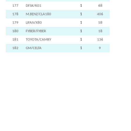
177
DFSK/K01
1
68
178
M.BENZ/CLA180
1
406
179
LIFAN/X80
1
58
180
FYBER/FYBER
1
18
181
TOYOTA/CAMRY
1
136
182
GM/CELTA
1
9