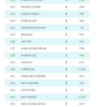
130
FORD/MUSTANG
4
318
131
PEUGEOT/5008
4
356
132
FORD/FUSION
4
785
133
M.BENZ/GLE
4
205
134
PORSCHE/CAYMAN
4
92
135
BMW/X2
3
972
136
JAC/T50
3
435
137
LAND ROVER/VELAR
3
708
138
M.BENZ/GLC
3
763
139
AUDI/A3
3
253
140
CHERY/QQ
3
1.332
141
PORSCHE/CAYENNE
3
371
142
KIA/CARNIVAL
3
155
143
VOLVO/S60
3
70
144
KIA/CERATO
2
1.529
145
IVECO/DAILY 30S13
2
619