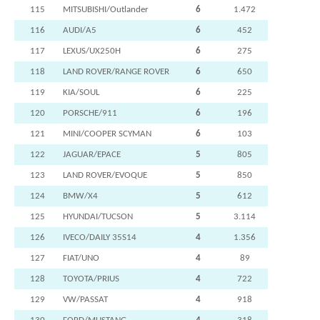
115
MITSUBISHI/Outlander
6
1.472
116
AUDI/A5
6
452
117
LEXUS/UX250H
6
275
118
LAND ROVER/RANGE ROVER
6
650
119
KIA/SOUL
6
225
120
PORSCHE/911
6
196
121
MINI/COOPER SCYMAN
6
103
122
JAGUAR/EPACE
5
805
123
LAND ROVER/EVOQUE
5
850
124
BMW/X4
5
612
125
HYUNDAI/TUCSON
5
3.114
126
IVECO/DAILY 35S14
4
1.356
127
FIAT/UNO
4
89
128
TOYOTA/PRIUS
4
722
129
VW/PASSAT
4
918