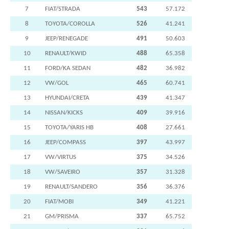
7
FIAT/STRADA
543
57.172
8
TOYOTA/COROLLA
526
41.241
9
JEEP/RENEGADE
491
50.603
10
RENAULT/KWID
488
65.358
11
FORD/KA SEDAN
482
36.982
12
VW/GOL
465
60.741
13
HYUNDAI/CRETA
439
41.347
14
NISSAN/KICKS
409
39.916
15
TOYOTA/YARIS HB
408
27.661
16
JEEP/COMPASS
397
43.997
17
VW/VIRTUS
375
34.526
18
VW/SAVEIRO
357
31.328
19
RENAULT/SANDERO
356
36.376
20
FIAT/MOBI
349
41.221
21
GM/PRISMA
337
65.752