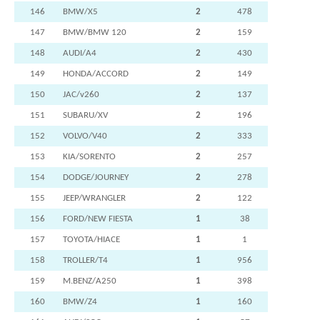
146
BMW/X5
2
478
147
BMW/BMW 120
2
159
148
AUDI/A4
2
430
149
HONDA/ACCORD
2
149
150
JAC/v260
2
137
151
SUBARU/XV
2
196
152
VOLVO/V40
2
333
153
KIA/SORENTO
2
257
154
DODGE/JOURNEY
2
278
155
JEEP/WRANGLER
2
122
156
FORD/NEW FIESTA
1
38
157
TOYOTA/HIACE
1
1
158
TROLLER/T4
1
956
159
M.BENZ/A250
1
398
160
BMW/Z4
1
160