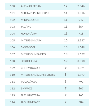
100
AUDI/A3 SEDAN
12
2.046
101
M.BENZ/SPRINTER 313
11
1.316
102
MINI/COOPER
11
942
103
JAC/T40
11
864
104
HONDA/CRV
11
716
105
MITSUBISHI/ASX
10
2.857
106
BMW/330I
10
1.049
107
MITSUBISHI/PAJERO
10
1.629
108
FORD/FIESTA
10
3.093
109
CHERY/TIGGO 7
9
1.321
110
MITSUBISHI/ECLIPSE CROSS
8
1.797
111
VOLVO/XC90
8
792
112
BMW/X3
7
867
113
SUZUKI/VITARA
7
965
114
JAGUAR/FPACE
7
384