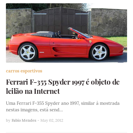
carros esportivos
Ferrari F-355 Spyder 1997 é objeto de
leilão na Internet
Uma Ferrari F-355 Spyder ano 1997, similar à mostrada
nestas imagens, está send…
by
Fabio Mendes
-
May 02, 2012