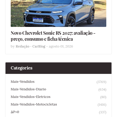
Novo Chevrolet Sonic RS 2027: avaliação -
preço, consumo e ficha técnica
by
Redação - CarBlog
-
agosto 01, 2026
Categories
Mais-Vendidos
(3769)
Mais-Vendidos-Diario
(634)
Mais-Vendidos-Eletricos
(80)
Mais-Vendidos-Motocicletas
(1416)
ΔP>0
(337)