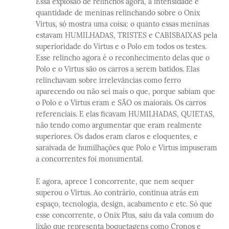
Essa explosão de relinchos agora, a intensidade e
quantidade de meninas relinchando sobre o Onix
Virtus, só mostra uma coisa: o quanto essas meninas
estavam HUMILHADAS, TRISTES e CABISBAIXAS pela
superioridade do Virtus e o Polo em todos os testes.
Esse relincho agora é o reconhecimento delas que o
Polo e o Virtus são os carros a serem batidos. Elas
relinchavam sobre irrelevâncias como ferro
aparecendo ou não sei mais o que, porque sabiam que
o Polo e o Virtus eram e SÂO os maiorais. Os carros
referenciais. E elas ficavam HUMILHADAS, QUIETAS,
não tendo como argumentar que eram realmente
superiores. Os dados eram claros e eloquentes, e
saraivada de humilhações que Polo e Virtus impuseram
a concorrentes foi monumental.
E agora, aprece 1 concorrente, que nem sequer
superou o Virtus. Ao contrário, continua atrás em
espaço, tecnologia, design, acabamento e etc. Só que
esse concorrente, o Onix Plus, saiu da vala comum do
lixão que representa boquetagens como Cronos e