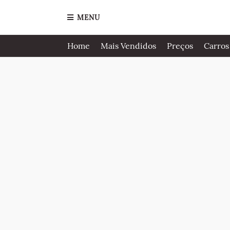
MENU
Home
Mais Vendidos
Preços
Carros