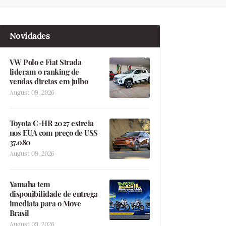
Novidades
VW Polo e Fiat Strada
lideram o ranking de
vendas diretas em julho
August 09, 2026
Toyota C-HR 2027 estreia
nos EUA com preço de US$
37.080
August 09, 2026
Yamaha tem
disponibilidade de entrega
imediata para o Move
Brasil
August 09, 2026