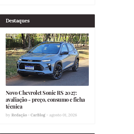
Destaques
Novo Chevrolet Sonic RS 2027:
avaliação - preço, consumo e ficha
técnica
by
Redação - CarBlog
-
agosto 01, 2026