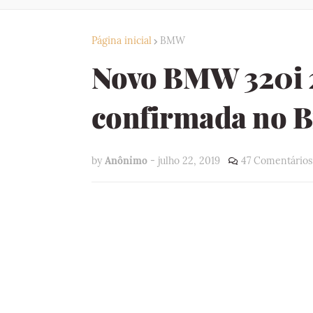
Página inicial
BMW
Novo BMW 320i 
confirmada no B
by
Anônimo
-
julho 22, 2019
47 Comentários