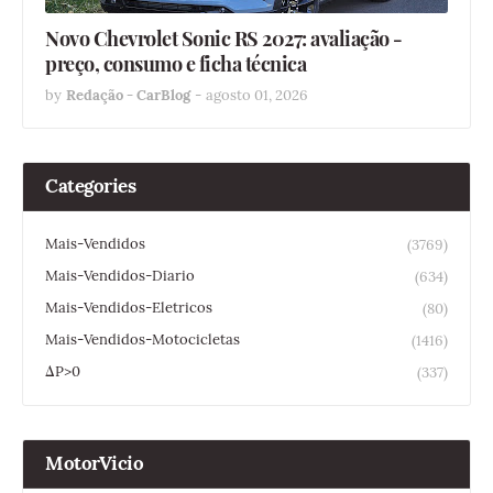
Novo Chevrolet Sonic RS 2027: avaliação -
preço, consumo e ficha técnica
by
Redação - CarBlog
-
agosto 01, 2026
Categories
Mais-Vendidos
(3769)
Mais-Vendidos-Diario
(634)
Mais-Vendidos-Eletricos
(80)
Mais-Vendidos-Motocicletas
(1416)
ΔP>0
(337)
MotorVicio