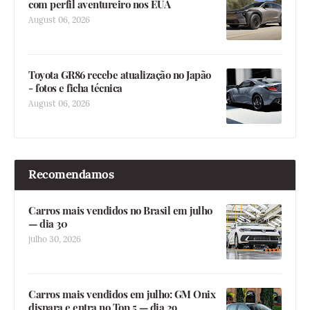
com perfil aventureiro nos EUA
August 06, 2026
Toyota GR86 recebe atualização no Japão
- fotos e ficha técnica
August 06, 2026
Recomendamos
Carros mais vendidos no Brasil em julho
— dia 30
julho 30, 2026
Carros mais vendidos em julho: GM Onix
dispara e entra no Top 5 — dia 29