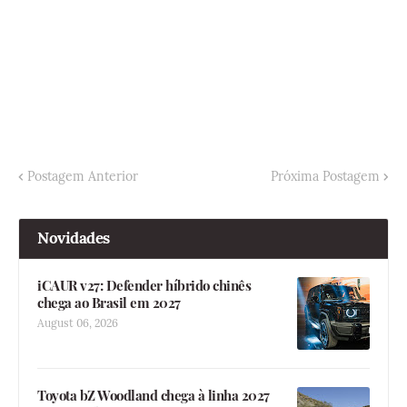
Postagem Anterior
Próxima Postagem
Novidades
iCAUR v27: Defender híbrido chinês
chega ao Brasil em 2027
August 06, 2026
Toyota bZ Woodland chega à linha 2027