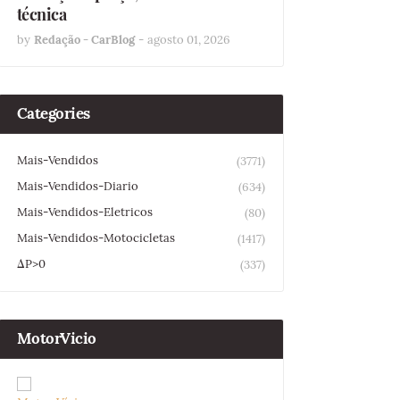
técnica
by
Redação - CarBlog
-
agosto 01, 2026
Categories
Mais-Vendidos
(3771)
Mais-Vendidos-Diario
(634)
Mais-Vendidos-Eletricos
(80)
Mais-Vendidos-Motocicletas
(1417)
ΔP>0
(337)
MotorVicio