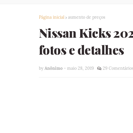
Página inicial
aumento de preços
Nissan Kicks 20
fotos e detalhes
by
Anônimo
-
maio 28, 2019
29 Comentário