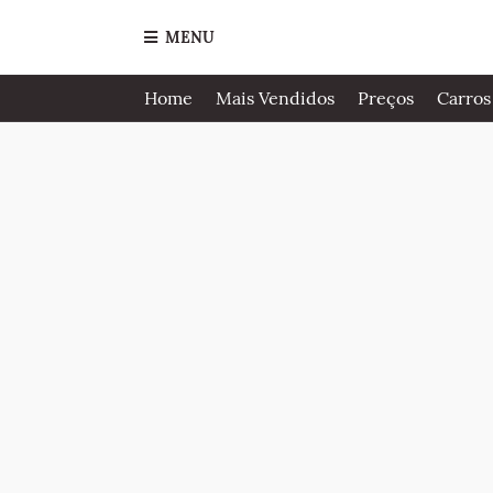
MENU
Home
Mais Vendidos
Preços
Carros