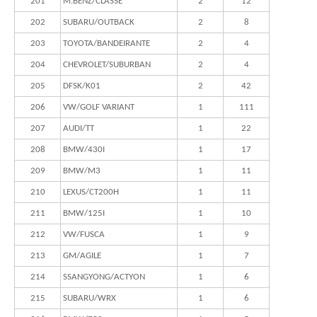
201
M.BENZ/CLASSE
2
12
202
SUBARU/OUTBACK
2
8
203
TOYOTA/BANDEIRANTE
2
4
204
CHEVROLET/SUBURBAN
2
4
205
DFSK/K01
2
42
206
VW/GOLF VARIANT
1
111
207
AUDI/TT
1
22
208
BMW/430I
1
17
209
BMW/M3
1
11
210
LEXUS/CT200H
1
11
211
BMW/125I
1
10
212
VW/FUSCA
1
9
213
GM/AGILE
1
7
214
SSANGYONG/ACTYON
1
6
215
SUBARU/WRX
1
6