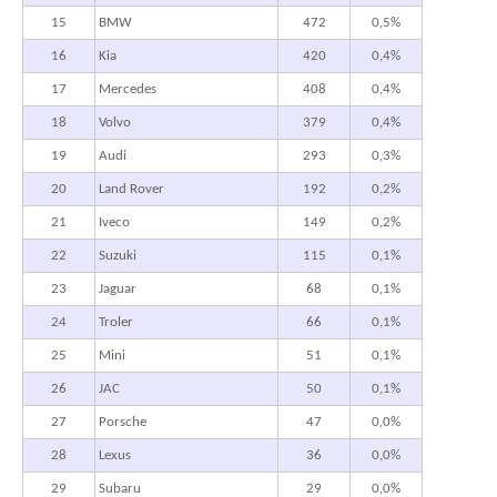
15
BMW
472
0,5%
16
Kia
420
0,4%
17
Mercedes
408
0,4%
18
Volvo
379
0,4%
19
Audi
293
0,3%
20
Land Rover
192
0,2%
21
Iveco
149
0,2%
22
Suzuki
115
0,1%
23
Jaguar
68
0,1%
24
Troler
66
0,1%
25
Mini
51
0,1%
26
JAC
50
0,1%
27
Porsche
47
0,0%
28
Lexus
36
0,0%
29
Subaru
29
0,0%