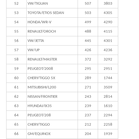
52
VW/TIGUAN
507
3803
53
TOYOTA/ETIOS SEDAN
503
4305
54
HONDA/WR-V
499
4290
55
RENAULT/OROCH
488
4115
56
VW/JETTA
445
4301
57
VW/UP
426
4236
58
RENAULT/MASTER
372
3292
59
PEUGEOT/2008
295
2951
60
CHERY/TIGGO 5X
289
1744
61
MITSUBISHI/L200
271
3509
62
NISSAN/FRONTIER
243
2814
63
HYUNDAI/IX35
239
1610
64
PEUGEOT/208
237
2294
65
CHERY/TIGGO
212
2258
66
GM/EQUINOX
204
1939