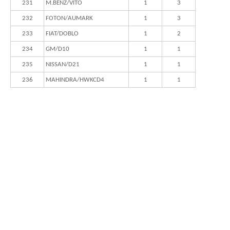
231
M.BENZ/VITO
1
3
232
FOTON/AUMARK
1
3
233
FIAT/DOBLO
1
2
234
GM/D10
1
1
235
NISSAN/D21
1
1
236
MAHINDRA/HWKCD4
1
1