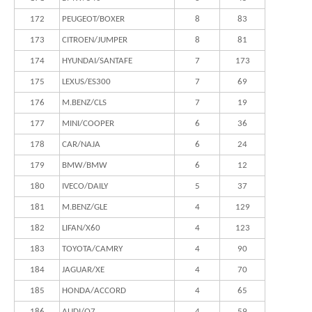
172
PEUGEOT/BOXER
8
83
173
CITROEN/JUMPER
8
81
174
HYUNDAI/SANTAFE
7
173
175
LEXUS/ES300
7
69
176
M.BENZ/CLS
7
19
177
MINI/COOPER
6
36
178
CAR/NAJA
6
24
179
BMW/BMW
6
12
180
IVECO/DAILY
5
37
181
M.BENZ/GLE
4
129
182
LIFAN/X60
4
123
183
TOYOTA/CAMRY
4
90
184
JAGUAR/XE
4
70
185
HONDA/ACCORD
4
65
186
AUDI/Q7
4
59