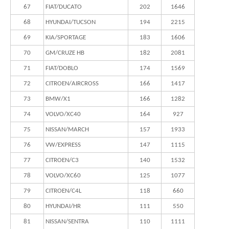
67
FIAT/DUCATO
202
1646
68
HYUNDAI/TUCSON
194
2215
69
KIA/SPORTAGE
183
1606
70
GM/CRUZE HB
182
2081
71
FIAT/DOBLO
174
1569
72
CITROEN/AIRCROSS
166
1417
73
BMW/X1
166
1282
74
VOLVO/XC40
164
927
75
NISSAN/MARCH
157
1933
76
VW/EXPRESS
147
1115
77
CITROEN/C3
140
1532
78
VOLVO/XC60
125
1077
79
CITROEN/C4L
118
660
80
HYUNDAI/HR
111
550
81
NISSAN/SENTRA
110
1111