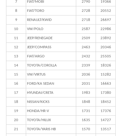
7
FIAT/MOBI
2790
19366
8
FIAT/TORO
2728
20552
9
RENAULT/KWID
2718
26697
10
VW/POLO
2587
22986
11
JEEP/RENEGADE
2509
23892
12
JEEP/COMPASS
2463
20346
13
FIAT/ARGO
2432
25505
14
TOYOTA/COROLLA
2339
18326
15
VW/VIRTUS
2036
15282
16
FORD/KA SEDAN
2031
16663
17
HYUNDAI/CRETA
1983
17380
18
NISSAN/KICKS
1848
18452
19
HONDA/HR-V
1731
17376
20
TOYOTA/HILUX
1635
14727
21
TOYOTA/YARIS HB
1570
13517