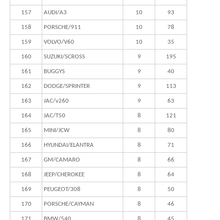
157
AUDI/A3
10
93
158
PORSCHE/911
10
78
159
VOLVO/V60
10
35
160
SUZUKI/SCROSS
9
195
161
BUGGYS
9
40
162
DODGE/SPRINTER
9
113
163
JAC/v260
9
63
164
JAC/T50
8
121
165
MINI/JCW
8
80
166
HYUNDAI/ELANTRA
8
71
167
GM/CAMARO
8
66
168
JEEP/CHEROKEE
8
64
169
PEUGEOT/308
8
50
170
PORSCHE/CAYMAN
8
46
171
BMW/540
8
45