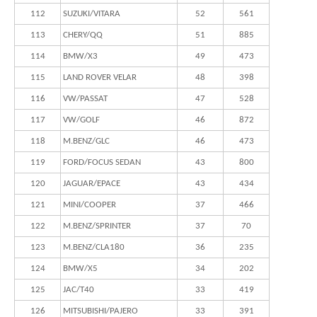
112
SUZUKI/VITARA
52
561
113
CHERY/QQ
51
885
114
BMW/X3
49
473
115
LAND ROVER VELAR
48
398
116
VW/PASSAT
47
528
117
VW/GOLF
46
872
118
M.BENZ/GLC
46
473
119
FORD/FOCUS SEDAN
43
800
120
JAGUAR/EPACE
43
434
121
MINI/COOPER
37
466
122
M.BENZ/SPRINTER
37
70
123
M.BENZ/CLA180
36
235
124
BMW/X5
34
202
125
JAC/T40
33
419
126
MITSUBISHI/PAJERO
33
391