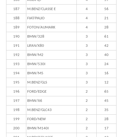
187
M.BENZ/CLASSE E
4
56
188
FIAT/PALIO
4
21
189
FOTON/AUMARK
4
28
190
BMW/328
3
61
191
LIFAN/X80
3
42
192
BMW/M2
3
40
193
BMW/530I
3
24
194
BMW/M5
3
16
195
M.BENZ/GLS
3
12
196
FORD/EDGE
2
65
197
BMW/X6
2
45
198
M.BENZ/GLC43
2
35
199
FORD/NEW
2
28
200
BMW/M140I
2
17