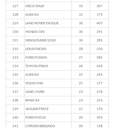
127
IVECO/DAILY
33
307
128
AUDI/A5
31
179
129
LAND ROVER EVOQUE
30
407
130
HONDA/CRV
30
391
131
FREIGHTLINER/2500
30
283
132
LEXUS/NX300
28
220
133
FORD/FUSION
27
585
134
TOYOTA/PRIUS
26
456
135
AUDI/A4
25
263
136
VOLVO/V40
25
177
137
LAND rOVER
23
276
138
BMW/X4
23
253
139
JAGUAR/FPACE
21
170
140
FORD/FOCUS
20
393
141
CITROEN/BERLINGO
20
158