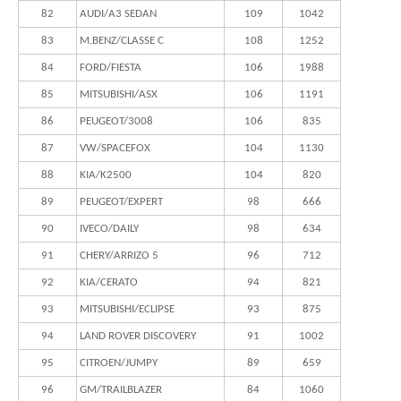
82
AUDI/A3 SEDAN
109
1042
83
M.BENZ/CLASSE C
108
1252
84
FORD/FIESTA
106
1988
85
MITSUBISHI/ASX
106
1191
86
PEUGEOT/3008
106
835
87
VW/SPACEFOX
104
1130
88
KIA/K2500
104
820
89
PEUGEOT/EXPERT
98
666
90
IVECO/DAILY
98
634
91
CHERY/ARRIZO 5
96
712
92
KIA/CERATO
94
821
93
MITSUBISHI/ECLIPSE
93
875
94
LAND ROVER DISCOVERY
91
1002
95
CITROEN/JUMPY
89
659
96
GM/TRAILBLAZER
84
1060