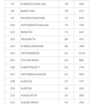
97
M.BENZ/CLASSE GLA
78
944
98
BMW/330I
78
277
99
PEUGEOT/PARTNER
75
835
100
MITSUBISHI/Outlander
74
766
101
BMW/X2
73
447
102
TROLLER/T4
66
451
103
M.BENZ/SPRINTER
66
780
104
FIAT/WEEKEND
64
1534
105
TOYOTA/RAV4
63
881
106
CHERY/TIGGO 7
63
270
107
MITSUBISHI/LANCER
61
961
108
AUDI/Q3
57
737
109
AUDI/Q5
56
442
110
VOLVO/XC90
55
382
111
SUZUKI/JIMNY
54
705