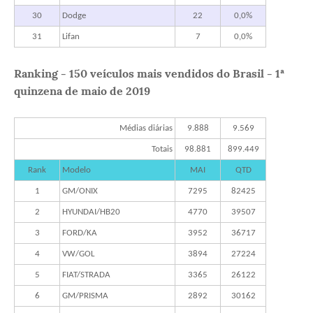
30
Dodge
22
0,0%
31
Lifan
7
0,0%
Ranking - 150 veículos mais vendidos do Brasil - 1ª
quinzena de maio de 2019
Médias diárias
9.888
9.569
Totais
98.881
899.449
Rank
Modelo
MAI
QTD
1
GM/ONIX
7295
82425
2
HYUNDAI/HB20
4770
39507
3
FORD/KA
3952
36717
4
VW/GOL
3894
27224
5
FIAT/STRADA
3365
26122
6
GM/PRISMA
2892
30162