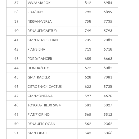
37
VW/AMAROK
812
6984
38
FIAT/UNO
793
6899
39
NISSAN/VERSA
758
7735
40
RENAULT/CAPTUR
749
8793
41
GM/CRUZE SEDAN
735
7081
42
FIAT/SIENA
713
6718
43
FORD/RANGER
685
6663
44
HONDA/CITY
672
6082
45
GM/TRACKER
628
7081
46
CITROEN/C4 CACTUS
622
5738
47
GM/MONTANA
597
4670
48
TOYOTA/HILUX SW4
581
5027
49
FIAT/FIORINO
565
5512
50
RENAULT/LOGAN
562
9362
51
GM/COBALT
543
5366