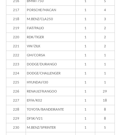
216
BMW/750
1
5
217
PORSCHE/MACAN
1
4
218
M.BENZ/CLA250
1
3
219
FIAT/PALIO
1
2
220
RDK/TIGER
1
2
221
VW/ZILK
1
2
222
GM/CORSA
1
1
223
DODGE/DURANGO
1
1
224
DODGE/CHALLENGER
1
1
225
HYUNDAI/I30
1
1
226
RENAULT/KANGOO
1
29
227
EFFA/K02
1
18
228
TOYOTA/BANDEIRANTE
1
8
229
DFSK/V21
1
8
230
M.BENZ/SPRINTER
1
5