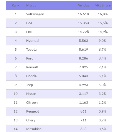
Rank
Marca
Vendas
Mkt Share
1
Volkswagen
16.618
16,8%
2
GM
15.353
15,5%
3
FIAT
14.728
14,9%
4
Hyundai
8.863
9,0%
5
Toyota
8.619
8,7%
6
Ford
8.286
8,4%
7
Renault
7.025
7,1%
8
Honda
5.043
5,1%
9
Jeep
4.993
5,0%
10
Nissan
3.117
3,2%
11
Citroen
1.163
1,2%
12
Peugeot
861
0,9%
13
Chery
711
0,7%
14
Mitsubishi
638
0,6%