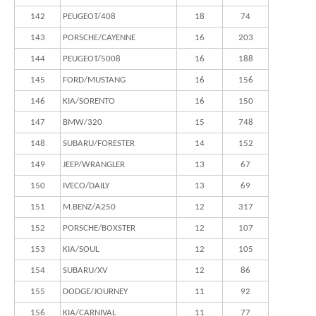
142
PEUGEOT/408
18
74
143
PORSCHE/CAYENNE
16
203
144
PEUGEOT/5008
16
188
145
FORD/MUSTANG
16
156
146
KIA/SORENTO
16
150
147
BMW/320
15
748
148
SUBARU/FORESTER
14
152
149
JEEP/WRANGLER
13
67
150
IVECO/DAILY
13
69
151
M.BENZ/A250
12
317
152
PORSCHE/BOXSTER
12
107
153
KIA/SOUL
12
105
154
SUBARU/XV
12
86
155
DODGE/JOURNEY
11
92
156
KIA/CARNIVAL
11
77