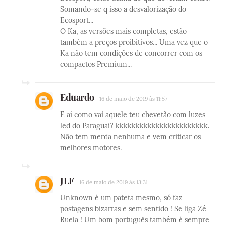
Somando-se q isso a desvalorização do
Ecosport...
O Ka, as versões mais completas, estão
também a preços proibitivos... Uma vez que o
Ka não tem condições de concorrer com os
compactos Premium...
Eduardo
16 de maio de 2019 às 11:57
E aí como vai aquele teu chevetão com luzes
led do Paraguai? kkkkkkkkkkkkkkkkkkkkkkk.
Não tem merda nenhuma e vem criticar os
melhores motores.
JLF
16 de maio de 2019 às 13:31
Unknown é um pateta mesmo, só faz
postagens bizarras e sem sentido ! Se liga Zé
Ruela ! Um bom português também é sempre