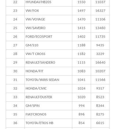
22
HYUNDAI/HB20S
1550
11037
23
VW/FOX
1497
16327
24
VW/VOYAGE
1470
11106
25
VW/SAVEIRO
1415
13460
26
FORD/ECOSPORT
1402
11735
27
GM/S10
1188
9435
28
VW/T CROSS
1182
3229
29
RENAULT/SANDERO
1115
16640
30
HONDA/FIT
1083
10207
31
TOYOTA/YARIS SEDAN
1041
11566
32
HONDA/CIVIC
1024
9317
33
RENAULT/DUSTER
1020
8523
34
GM/SPIN
994
8344
35
FIAT/CRONOS
896
8275
36
TOYOTA/ETIOS HB
854
6615