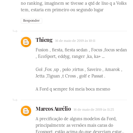
no ranking, imaginem se tivesse a qtd de lixo q a Volks
tem, estaria em primeiro ou segundo lugar
Responder
Thieng
16 de maio de 2019 às 10:11
Fusion , fiesta, fiesta sedan , Focus ,focus sedan
, EcoSport, eddyg, ranger ,ka, ka+ ...
Gol ,Fox ,up , polo ,virtus , Saveiro , Amarok ,
Jetta ,Tiguan ,t Cross , golf e Passat .
A Ford q sempre foi meia boca mesmo
Marcos Aurélio
16 de maio de 2019 às 11:25
A precificação de alguns modelos da Ford,
principalmente as versões mais caras do
Ecosport, estão acima do que deveriam estar...