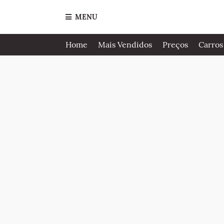
MENU
Home
Mais Vendidos
Preços
Carros