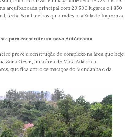
5.386m, com 20 curvas e uma grande reta de 723 metros.
ma arquibancada principal com 20.500 lugares e 1.850
nal, teria 15 mil metros quadrados; e a Sala de Imprensa,
resta para construir um novo Autódromo
neiro prevê a construção do complexo na área que hoje
 na Zona Oeste, uma área de Mata Atlântica
ares, que fica entre os maciços do Mendanha e da