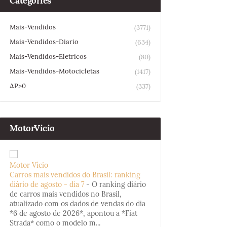
Categories
Mais-Vendidos
(3771)
Mais-Vendidos-Diario
(634)
Mais-Vendidos-Eletricos
(80)
Mais-Vendidos-Motocicletas
(1417)
ΔP>0
(337)
MotorVicio
Motor Vício
Carros mais vendidos do Brasil: ranking
diário de agosto - dia 7
-
O ranking diário
de carros mais vendidos no Brasil,
atualizado com os dados de vendas do dia
*6 de agosto de 2026*, apontou a *Fiat
Strada* como o modelo m...