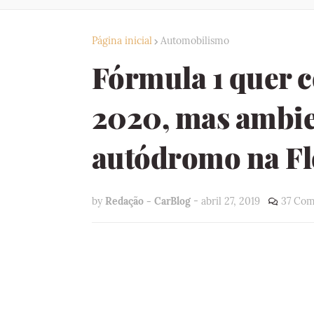
Página inicial
Automobilismo
Fórmula 1 quer c
2020, mas ambien
autódromo na Fl
by
Redação - CarBlog
-
abril 27, 2019
37 Com