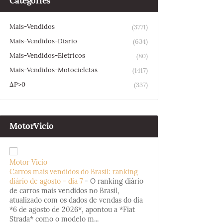
Categories
Mais-Vendidos
(3771)
Mais-Vendidos-Diario
(634)
Mais-Vendidos-Eletricos
(80)
Mais-Vendidos-Motocicletas
(1417)
ΔP>0
(337)
MotorVicio
Motor Vício
Carros mais vendidos do Brasil: ranking
diário de agosto - dia 7
-
O ranking diário
de carros mais vendidos no Brasil,
atualizado com os dados de vendas do dia
*6 de agosto de 2026*, apontou a *Fiat
Strada* como o modelo m...