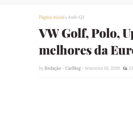
Página inicial
Audi-Q3
VW Golf, Polo, Up
melhores da Eu
by
Redação - CarBlog
-
fevereiro 01, 2019
33