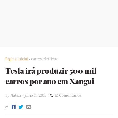
Página inicial
carros elétricos
Tesla irá produzir 500 mil
carros por ano em Xangai
by
Natan
-
julho 11, 2018
12 Comentários