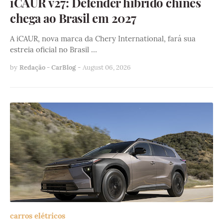
iCAUR v27: Defender híbrido chinês
chega ao Brasil em 2027
A iCAUR, nova marca da Chery International, fará sua
estreia oficial no Brasil …
by
Redação - CarBlog
-
August 06, 2026
carros elétricos