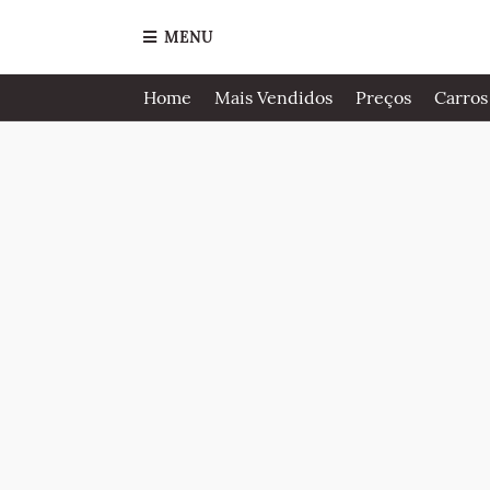
MENU
Home
Mais Vendidos
Preços
Carros