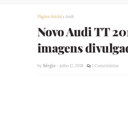
Página inicial
Audi
Novo Audi TT 201
imagens divulga
by
Sérgio
-
julho 17, 2018
1 Comentários