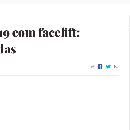
9 com facelift:
das