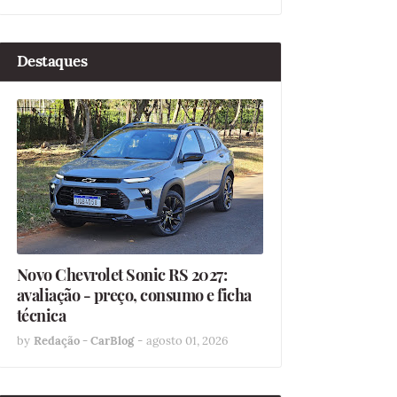
Destaques
Novo Chevrolet Sonic RS 2027:
avaliação - preço, consumo e ficha
técnica
by
Redação - CarBlog
-
agosto 01, 2026