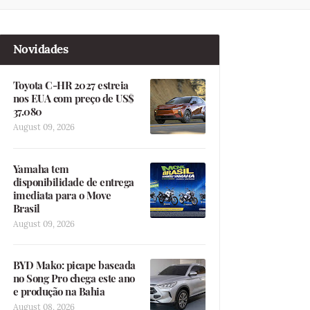
Novidades
Toyota C-HR 2027 estreia
nos EUA com preço de US$
37.080
August 09, 2026
Yamaha tem
disponibilidade de entrega
imediata para o Move
Brasil
August 09, 2026
BYD Mako: picape baseada
no Song Pro chega este ano
e produção na Bahia
August 08, 2026