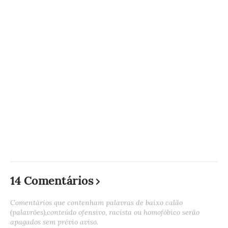
14 Comentários
Comentários que contenham palavras de baixo calão
(palavrões),conteúdo ofensivo, racista ou homofóbico serão
apagados sem prévio aviso.