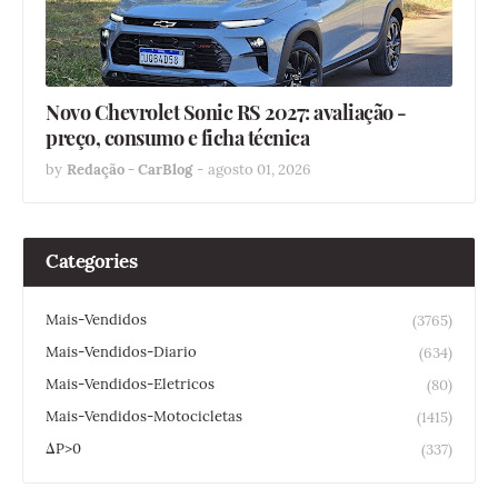
Novo Chevrolet Sonic RS 2027: avaliação -
preço, consumo e ficha técnica
by
Redação - CarBlog
-
agosto 01, 2026
Categories
Mais-Vendidos
(3765)
Mais-Vendidos-Diario
(634)
Mais-Vendidos-Eletricos
(80)
Mais-Vendidos-Motocicletas
(1415)
ΔP>0
(337)