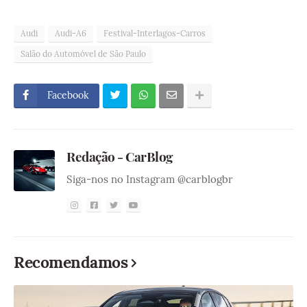
Audi
Audi-A6
Festival-Interlagos-Carros
Salão do Automóvel de São Paulo
Facebook
Redação - CarBlog
Siga-nos no Instagram @carblogbr
Recomendamos