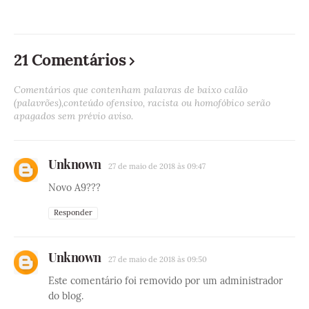
21 Comentários
Comentários que contenham palavras de baixo calão
(palavrões),conteúdo ofensivo, racista ou homofóbico serão
apagados sem prévio aviso.
Unknown
27 de maio de 2018 às 09:47
Novo A9???
Responder
Unknown
27 de maio de 2018 às 09:50
Este comentário foi removido por um administrador
do blog.