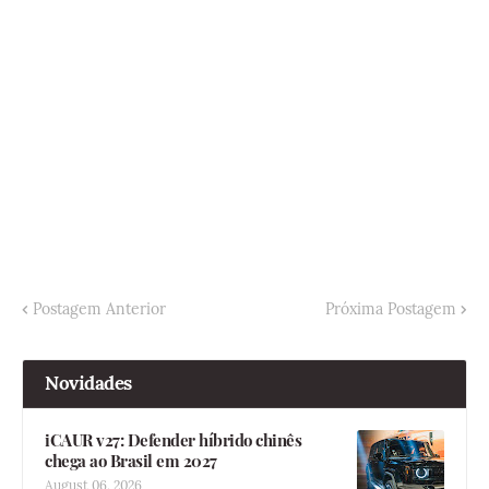
Postagem Anterior
Próxima Postagem
Novidades
iCAUR v27: Defender híbrido chinês
chega ao Brasil em 2027
August 06, 2026