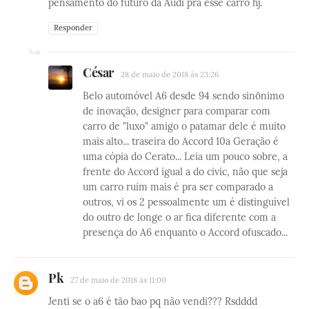
pensamento do futuro da Audi pra esse carro hj.
Responder
César
28 de maio de 2018 às 23:26
Belo automóvel A6 desde 94 sendo sinônimo
de inovação, designer para comparar com
carro de "luxo" amigo o patamar dele é muito
mais alto... traseira do Accord 10a Geração é
uma cópia do Cerato... Leia um pouco sobre, a
frente do Accord igual a do civic, não que seja
um carro ruim mais é pra ser comparado a
outros, vi os 2 pessoalmente um é distinguível
do outro de longe o ar fica diferente com a
presença do A6 enquanto o Accord ofuscado...
Pk
27 de maio de 2018 às 11:00
Jenti se o a6 é tão bao pq não vendi??? Rsdddd