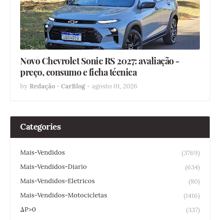
Novo Chevrolet Sonic RS 2027: avaliação -
preço, consumo e ficha técnica
by
Redação - CarBlog
-
agosto 01, 2026
Categories
Mais-Vendidos
(3769)
Mais-Vendidos-Diario
(634)
Mais-Vendidos-Eletricos
(80)
Mais-Vendidos-Motocicletas
(1416)
ΔP>0
(337)