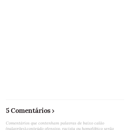
5 Comentários
Comentários que contenham palavras de baixo calão
(palavrões),conteúdo ofensivo, racista ou homofóbico serão