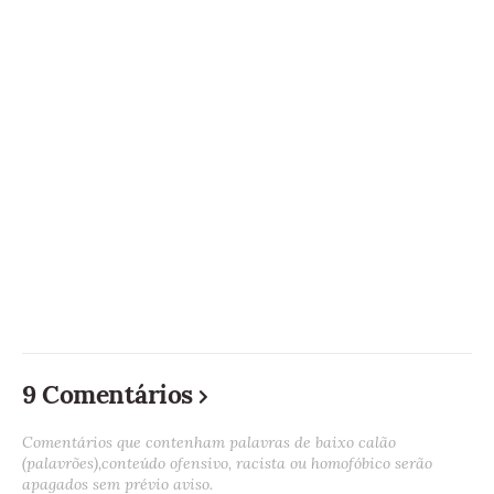
9 Comentários
Comentários que contenham palavras de baixo calão
(palavrões),conteúdo ofensivo, racista ou homofóbico serão
apagados sem prévio aviso.