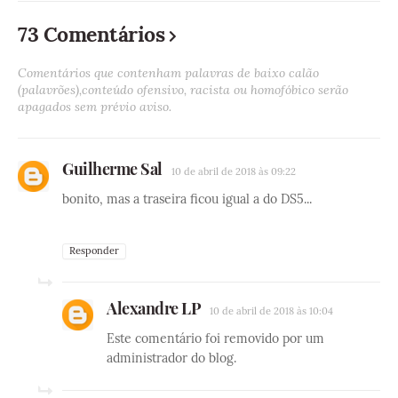
73 Comentários
Comentários que contenham palavras de baixo calão
(palavrões),conteúdo ofensivo, racista ou homofóbico serão
apagados sem prévio aviso.
Guilherme Sal
10 de abril de 2018 às 09:22
bonito, mas a traseira ficou igual a do DS5...
Responder
Alexandre LP
10 de abril de 2018 às 10:04
Este comentário foi removido por um
administrador do blog.