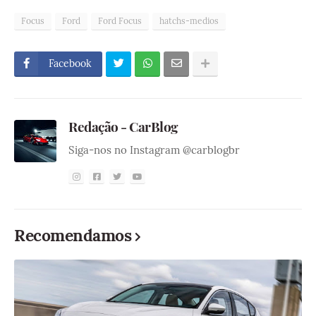
Focus
Ford
Ford Focus
hatchs-medios
Facebook
Redação - CarBlog
Siga-nos no Instagram @carblogbr
Recomendamos