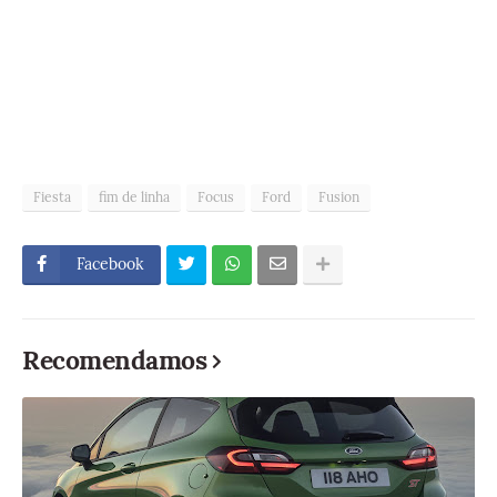
Fiesta
fim de linha
Focus
Ford
Fusion
Facebook
Recomendamos