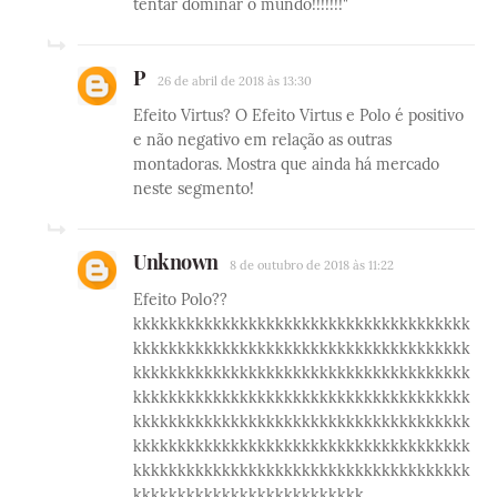
tentar dominar o mundo!!!!!!!"
P
26 de abril de 2018 às 13:30
Efeito Virtus? O Efeito Virtus e Polo é positivo
e não negativo em relação as outras
montadoras. Mostra que ainda há mercado
neste segmento!
Unknown
8 de outubro de 2018 às 11:22
Efeito Polo??
kkkkkkkkkkkkkkkkkkkkkkkkkkkkkkkkkkkkkk
kkkkkkkkkkkkkkkkkkkkkkkkkkkkkkkkkkkkkk
kkkkkkkkkkkkkkkkkkkkkkkkkkkkkkkkkkkkkk
kkkkkkkkkkkkkkkkkkkkkkkkkkkkkkkkkkkkkk
kkkkkkkkkkkkkkkkkkkkkkkkkkkkkkkkkkkkkk
kkkkkkkkkkkkkkkkkkkkkkkkkkkkkkkkkkkkkk
kkkkkkkkkkkkkkkkkkkkkkkkkkkkkkkkkkkkkk
kkkkkkkkkkkkkkkkkkkkkkkkkk