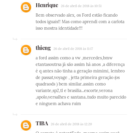
Henrique
26 de abril de 2018 às 10:51
Bem observado alex, os Ford estão ficando
todos iguais!! Mas como aprendi com a carlota
isso mostra identidade!!!
thieng
26 de abril de 2018 às 11:17
a ford assim como a vw ,mercedes,bmw
etantasoutrsa já são assim há anos ,a diferença
é q antes não tinha a geração mimimi, lembro
de passat,voyage , jetta primeira geração (os
quadraods ) bem similar..assim como
variante,sp2,tl e brasilia...escorte,verona
,apolo,versalhes e santana..tudo muito parecido
e ninguem achava ruim
TIBA
26 de abril de 2018 às 12:20