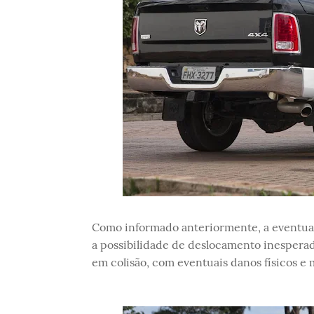
Como informado anteriormente, a eventual
a possibilidade de deslocamento inespera
em colisão, com eventuais danos físicos e m