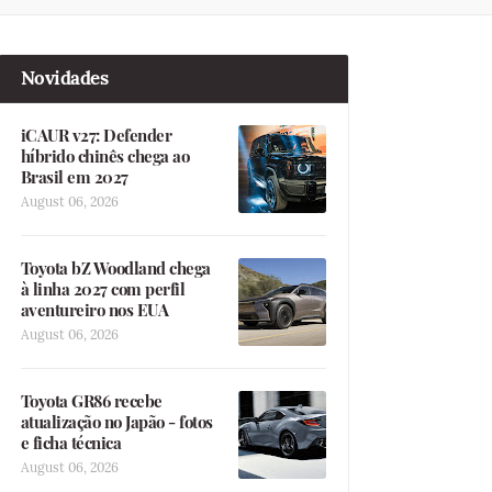
Novidades
iCAUR v27: Defender
híbrido chinês chega ao
Brasil em 2027
August 06, 2026
Toyota bZ Woodland chega
à linha 2027 com perfil
aventureiro nos EUA
August 06, 2026
Toyota GR86 recebe
atualização no Japão - fotos
e ficha técnica
August 06, 2026