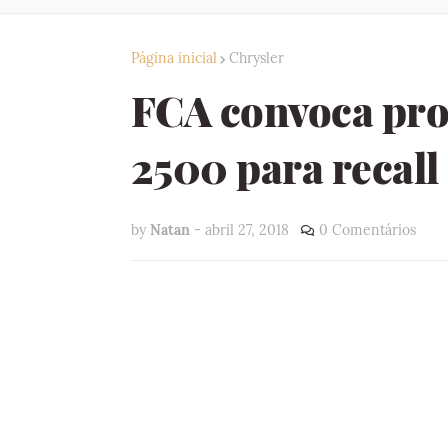
Página inicial
Chrysler
FCA convoca pro
2500 para recall
by
Natan
-
abril 27, 2018
0 Comentários