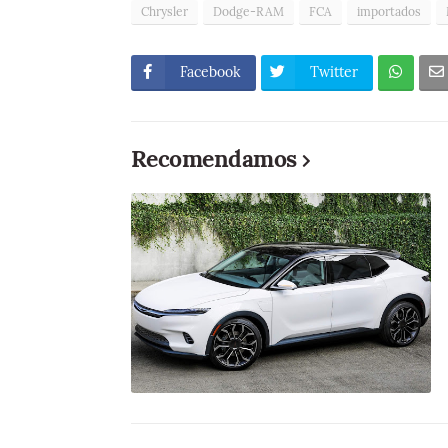
Chrysler
Dodge-RAM
FCA
importados
Facebook
Twitter
Recomendamos