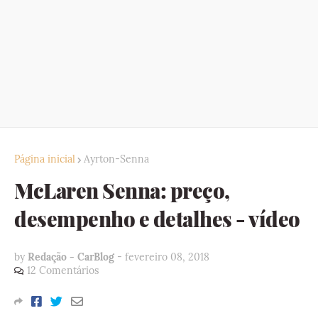
Página inicial
Ayrton-Senna
McLaren Senna: preço,
desempenho e detalhes - vídeo
by
Redação - CarBlog
-
fevereiro 08, 2018
12 Comentários