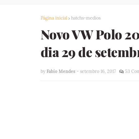
Página inicial
hatchs-medios
Novo VW Polo 20
dia 29 de setemb
by
Fabio Mendes
-
setembro 16, 2017
53 Com