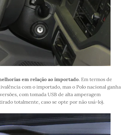
elhorias em relação ao importado
. Em termos de
valência com o importado, mas o Polo nacional ganha
s versões, com tomada USB de alta amperagem
irado totalmente, caso se opte por não usá-lo).