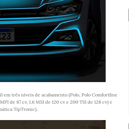
l em três níveis de acabamento (Polo, Polo Comfortline
MPI de 87 cv, 1.6 MSI de 120 cv e 200 TSI de 128 cv) e
mática TipTronic).