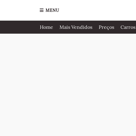
MENU
Home
Mais Vendidos
Preços
Carros