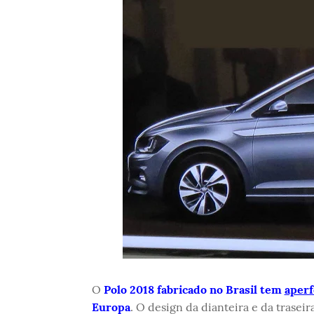
O
Polo 2018 fabricado no Brasil tem
aper
Europa
. O design da dianteira e da trasei