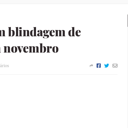
m blindagem de
m novembro
ários