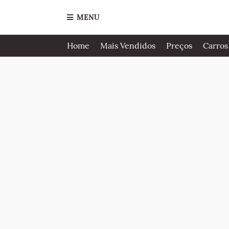
MENU
Home
Mais Vendidos
Preços
Carros