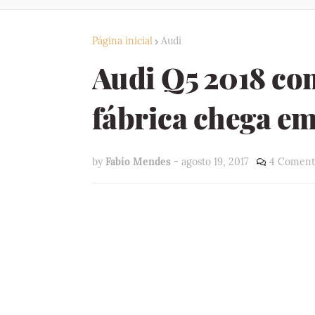
Página inicial
Audi
Audi Q5 2018 co
fábrica chega e
by
Fabio Mendes
-
agosto 19, 2017
4 Coment