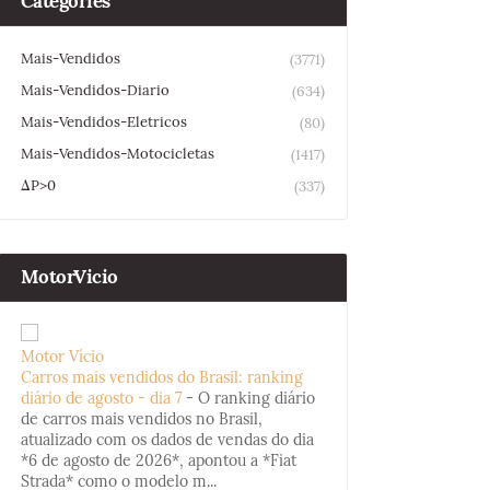
Categories
Mais-Vendidos
(3771)
Mais-Vendidos-Diario
(634)
Mais-Vendidos-Eletricos
(80)
Mais-Vendidos-Motocicletas
(1417)
ΔP>0
(337)
MotorVicio
Motor Vício
Carros mais vendidos do Brasil: ranking
diário de agosto - dia 7
-
O ranking diário
de carros mais vendidos no Brasil,
atualizado com os dados de vendas do dia
*6 de agosto de 2026*, apontou a *Fiat
Strada* como o modelo m...