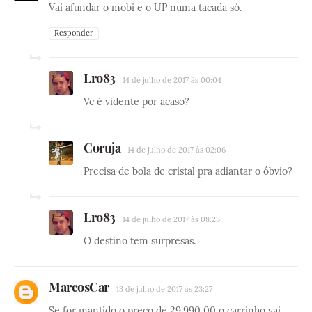
Vai afundar o mobi e o UP numa tacada só.
Responder
Lro83
14 de julho de 2017 às 00:04
Vc é vidente por acaso?
Coruja
14 de julho de 2017 às 02:06
Precisa de bola de cristal pra adiantar o óbvio?
Lro83
14 de julho de 2017 às 08:23
O destino tem surpresas.
MarcosCar
13 de julho de 2017 às 23:27
Se for mantido o preço de 29.990,00 o carrinho vai