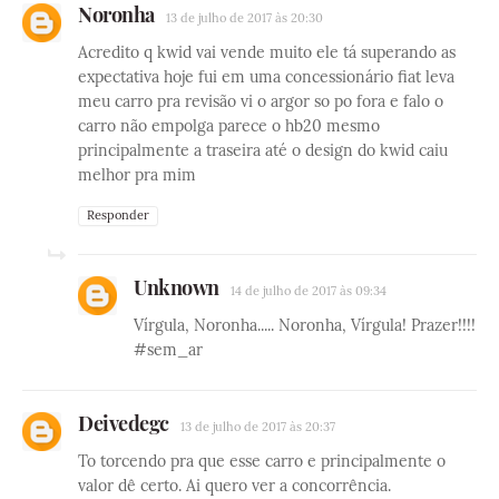
Noronha
13 de julho de 2017 às 20:30
Acredito q kwid vai vende muito ele tá superando as
expectativa hoje fui em uma concessionário fiat leva
meu carro pra revisão vi o argor so po fora e falo o
carro não empolga parece o hb20 mesmo
principalmente a traseira até o design do kwid caiu
melhor pra mim
Responder
Unknown
14 de julho de 2017 às 09:34
Vírgula, Noronha..... Noronha, Vírgula! Prazer!!!!
#sem_ar
Deivedegc
13 de julho de 2017 às 20:37
To torcendo pra que esse carro e principalmente o
valor dê certo. Ai quero ver a concorrência.