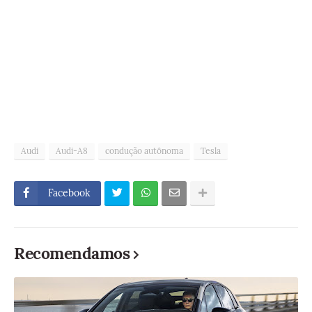
Audi
Audi-A8
condução autônoma
Tesla
Facebook
Recomendamos