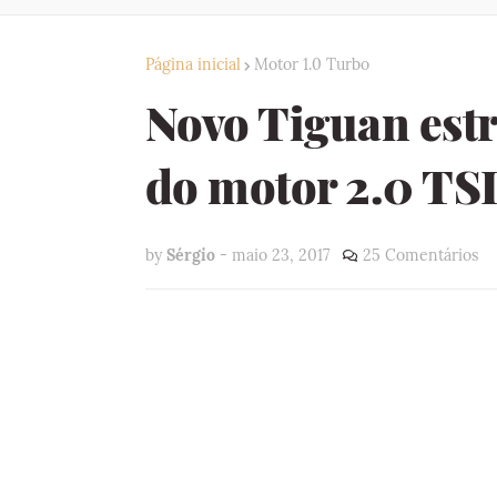
Página inicial
Motor 1.0 Turbo
Novo Tiguan estr
do motor 2.0 TS
by
Sérgio
-
maio 23, 2017
25 Comentários