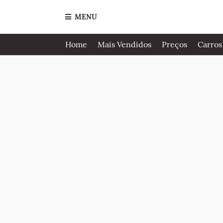
MENU
Home
Mais Vendidos
Preços
Carros