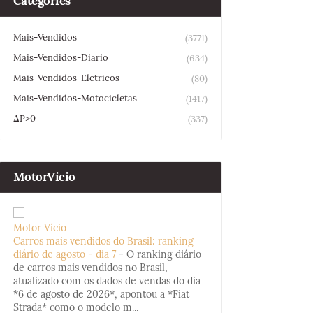
Categories
Mais-Vendidos
(3771)
Mais-Vendidos-Diario
(634)
Mais-Vendidos-Eletricos
(80)
Mais-Vendidos-Motocicletas
(1417)
ΔP>0
(337)
MotorVicio
Motor Vício
Carros mais vendidos do Brasil: ranking
diário de agosto - dia 7
-
O ranking diário
de carros mais vendidos no Brasil,
atualizado com os dados de vendas do dia
*6 de agosto de 2026*, apontou a *Fiat
Strada* como o modelo m...