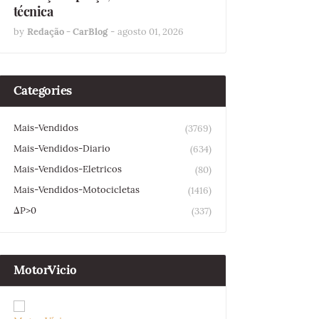
técnica
by
Redação - CarBlog
-
agosto 01, 2026
Categories
Mais-Vendidos
(3769)
Mais-Vendidos-Diario
(634)
Mais-Vendidos-Eletricos
(80)
Mais-Vendidos-Motocicletas
(1416)
ΔP>0
(337)
MotorVicio