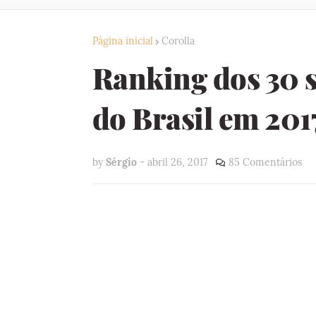
Página inicial
Corolla
Ranking dos 30 
do Brasil em 201
by
Sérgio
-
abril 26, 2017
85 Comentários