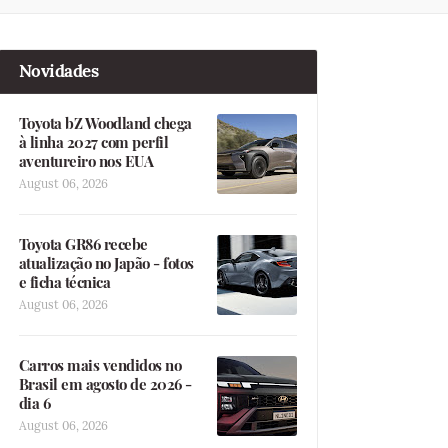
Novidades
Toyota bZ Woodland chega
à linha 2027 com perfil
aventureiro nos EUA
August 06, 2026
Toyota GR86 recebe
atualização no Japão - fotos
e ficha técnica
August 06, 2026
Carros mais vendidos no
Brasil em agosto de 2026 -
dia 6
August 06, 2026