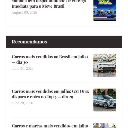
Yamaha tem disponibilidade de entrega
imediata para o Move Brasil
August 09, 2026
Recomendamos
Carros mais vendidos no Brasil em julho
— dia 30
julho 30, 2026
Carros mais vendidos em julho: GM Onix
dispara e entra no Top 5 — dia 29
julho 29, 2026
Carros e marcas mais vendidos em julho