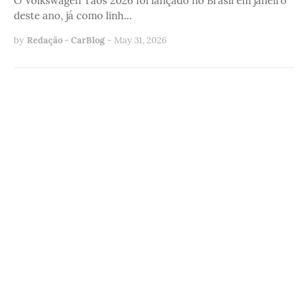
O Volkswagen Taos 2026 foi lançado no Brasil em janeiro
deste ano, já como linh…
by
Redação - CarBlog
-
May 31, 2026