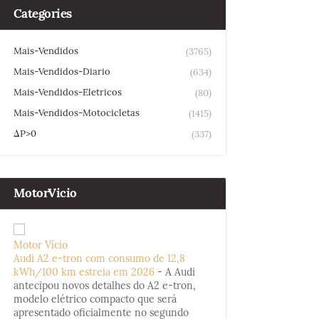
Categories
Mais-Vendidos
(3765)
Mais-Vendidos-Diario
(634)
Mais-Vendidos-Eletricos
(80)
Mais-Vendidos-Motocicletas
(1415)
ΔP>0
(337)
MotorVicio
Motor Vício
Audi A2 e-tron com consumo de 12,8
kWh/100 km estreia em 2026
-
A Audi
antecipou novos detalhes do A2 e-tron,
modelo elétrico compacto que será
apresentado oficialmente no segundo