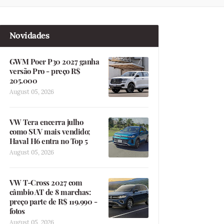
Novidades
GWM Poer P30 2027 ganha
versão Pro - preço R$
205.000
August 05, 2026
VW Tera encerra julho
como SUV mais vendido;
Haval H6 entra no Top 5
August 05, 2026
VW T-Cross 2027 com
câmbio AT de 8 marchas:
preço parte de R$ 119.990 -
fotos
August 05, 2026