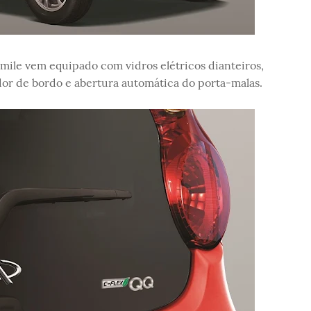
ile vem equipado com vidros elétricos dianteiros,
 de bordo e abertura automática do porta-malas.