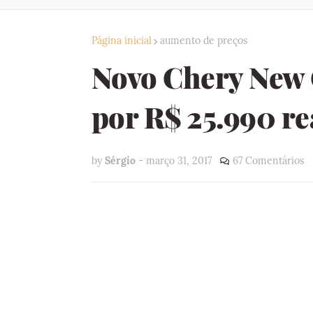
Página inicial
aumento de preços
Novo Chery New 
por R$ 25.990 re
by
Sérgio
-
março 31, 2017
67 Comentários