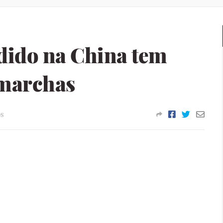
dido na China tem
 marchas
s