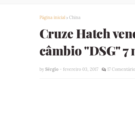
Página inicial
China
Cruze Hatch ven
câmbio "DSG" 7
by
Sérgio
-
fevereiro 03, 2017
17 Comentário