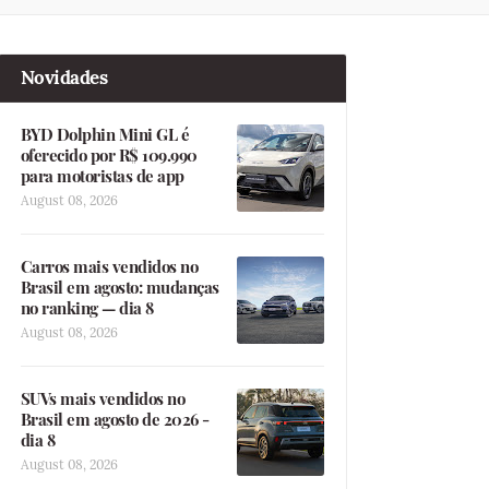
Novidades
BYD Dolphin Mini GL é
oferecido por R$ 109.990
para motoristas de app
August 08, 2026
Carros mais vendidos no
Brasil em agosto: mudanças
no ranking — dia 8
August 08, 2026
SUVs mais vendidos no
Brasil em agosto de 2026 -
dia 8
August 08, 2026