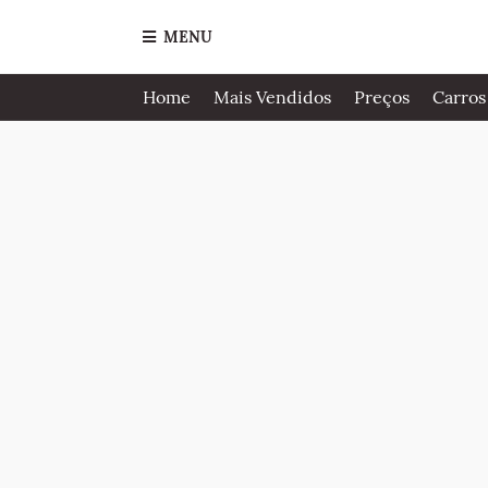
MENU
Home
Mais Vendidos
Preços
Carros