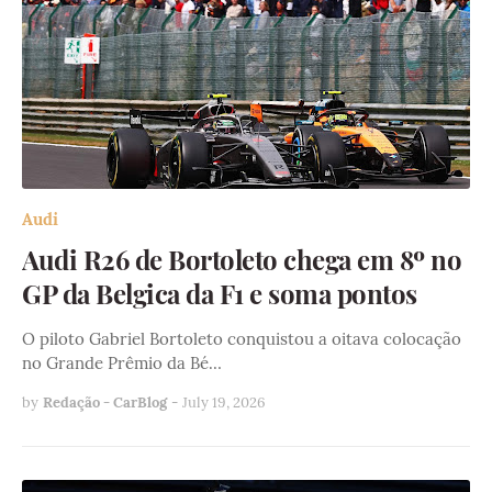
Audi
Audi R26 de Bortoleto chega em 8º no
GP da Belgica da F1 e soma pontos
O piloto Gabriel Bortoleto conquistou a oitava colocação
no Grande Prêmio da Bé…
by
Redação - CarBlog
-
July 19, 2026