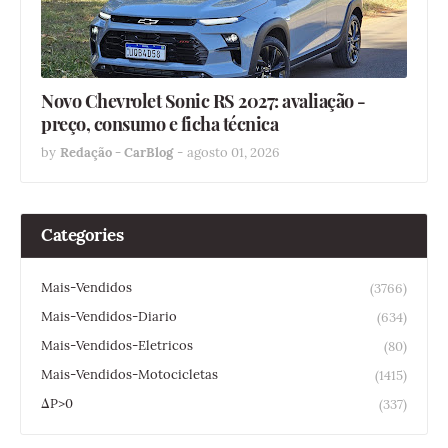
Novo Chevrolet Sonic RS 2027: avaliação -
preço, consumo e ficha técnica
by
Redação - CarBlog
-
agosto 01, 2026
Categories
Mais-Vendidos
(3766)
Mais-Vendidos-Diario
(634)
Mais-Vendidos-Eletricos
(80)
Mais-Vendidos-Motocicletas
(1415)
ΔP>0
(337)