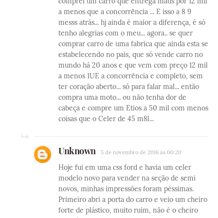
comprei um carro que entrega maus por 12 mil
a menos que a concorrência ... E isso a 8 9
messs atrás... hj ainda é maior a diferença, é só
tenho alegrias com o meu... agora.. se quer
comprar carro de uma fabrica que ainda esta se
estabelecendo no pais, que só vende carro no
mundo há 20 anos e que vem com preço 12 mil
a menos 1UE a concorrência e completo, sem
ter coração aberto... só para falar mal... então
compra uma moto... ou não tenha dor de
cabeça e compre um Etios a 50 mil com menos
coisas que o Celer de 45 m8l...
Unknown
5 de novembro de 2016 às 00:20
Hoje fui em uma css ford e havia um celer
modelo novo para vender na seção de semi
novos, minhas impressões foram péssimas.
Primeiro abri a porta do carro e veio um cheiro
forte de plástico, muito ruim, não é o cheiro