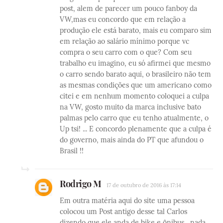
post, alem de parecer um pouco fanboy da
VW,mas eu concordo que em relação a
produção ele está barato, mais eu comparo sim
em relação ao salário mínimo porque vc
compra o seu carro com o que? Com seu
trabalho eu imagino, eu só afirmei que mesmo
o carro sendo barato aqui, o brasileiro não tem
as mesmas condições que um americano como
citei e em nenhum momento coloquei a culpa
na VW, gosto muito da marca inclusive bato
palmas pelo carro que eu tenho atualmente, o
Up tsi! ... E concordo plenamente que a culpa é
do governo, mais ainda do PT que afundou o
Brasil !!
Rodrigo M
17 de outubro de 2016 às 17:14
Em outra matéria aqui do site uma pessoa
colocou um Post antigo desse tal Carlos
dizendo que ele anda de bike e ônibus , nada