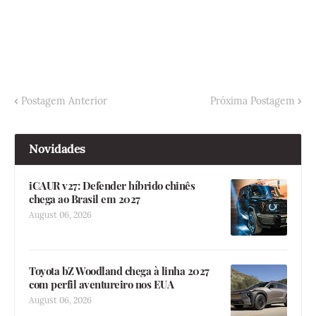
Postagem Anterior
Próxima Postagem
Novidades
iCAUR v27: Defender híbrido chinês
chega ao Brasil em 2027
August 06, 2026
Toyota bZ Woodland chega à linha 2027
com perfil aventureiro nos EUA
August 06, 2026