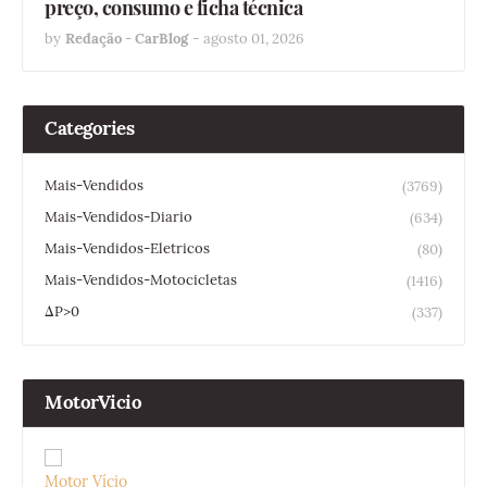
preço, consumo e ficha técnica
by
Redação - CarBlog
-
agosto 01, 2026
Categories
Mais-Vendidos
(3769)
Mais-Vendidos-Diario
(634)
Mais-Vendidos-Eletricos
(80)
Mais-Vendidos-Motocicletas
(1416)
ΔP>0
(337)
MotorVicio
Motor Vício