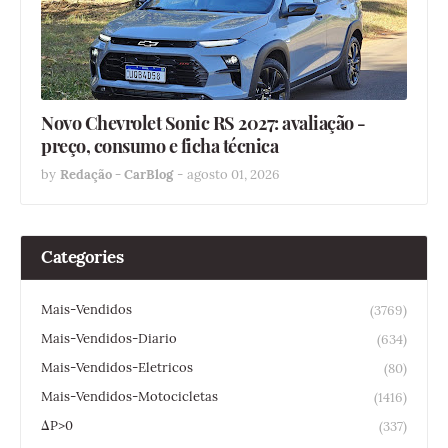
Novo Chevrolet Sonic RS 2027: avaliação -
preço, consumo e ficha técnica
by
Redação - CarBlog
-
agosto 01, 2026
Categories
Mais-Vendidos
(3769)
Mais-Vendidos-Diario
(634)
Mais-Vendidos-Eletricos
(80)
Mais-Vendidos-Motocicletas
(1416)
ΔP>0
(337)