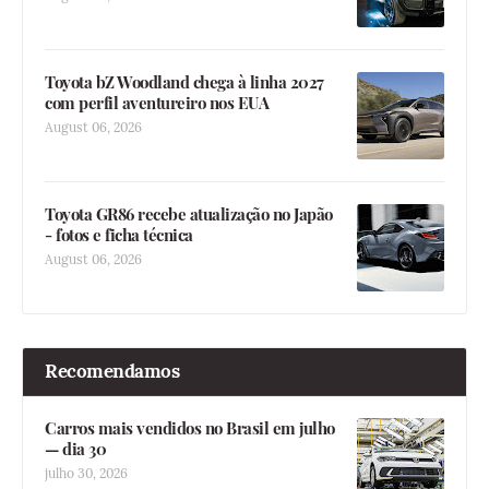
Toyota bZ Woodland chega à linha 2027
com perfil aventureiro nos EUA
August 06, 2026
Toyota GR86 recebe atualização no Japão
- fotos e ficha técnica
August 06, 2026
Recomendamos
Carros mais vendidos no Brasil em julho
— dia 30
julho 30, 2026