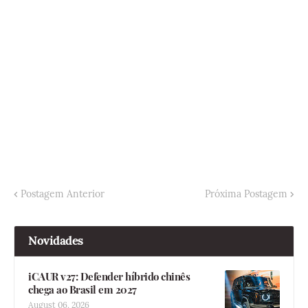
Postagem Anterior
Próxima Postagem
Novidades
iCAUR v27: Defender híbrido chinês
chega ao Brasil em 2027
August 06, 2026