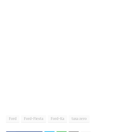
Ford
Ford-Fiesta
Ford-Ka
taxa zero