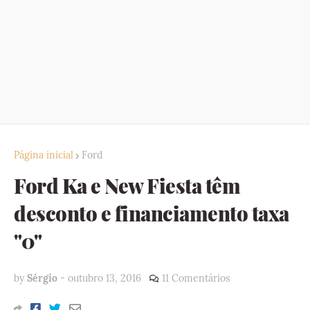
Página inicial
Ford
Ford Ka e New Fiesta têm
desconto e financiamento taxa
"0"
by
Sérgio
-
outubro 13, 2016
11 Comentários