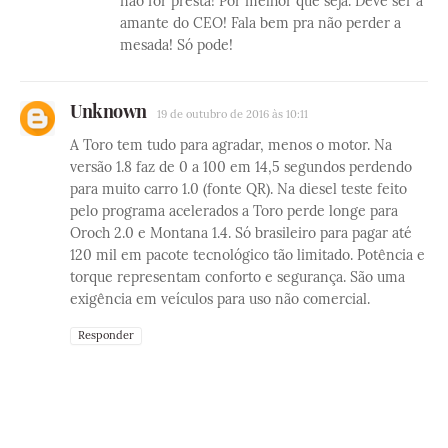
não for presta! Por melhor que seja. Deve ser a
amante do CEO! Fala bem pra não perder a
mesada! Só pode!
Unknown
19 de outubro de 2016 às 10:11
A Toro tem tudo para agradar, menos o motor. Na
versão 1.8 faz de 0 a 100 em 14,5 segundos perdendo
para muito carro 1.0 (fonte QR). Na diesel teste feito
pelo programa acelerados a Toro perde longe para
Oroch 2.0 e Montana 1.4. Só brasileiro para pagar até
120 mil em pacote tecnológico tão limitado. Potência e
torque representam conforto e segurança. São uma
exigência em veículos para uso não comercial.
Responder