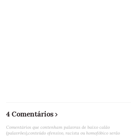
4 Comentários
Comentários que contenham palavras de baixo calão
(palavrões),conteúdo ofensivo, racista ou homofóbico serão