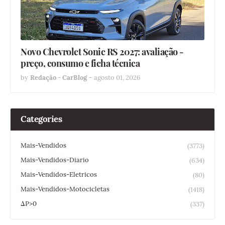
Novo Chevrolet Sonic RS 2027: avaliação -
preço, consumo e ficha técnica
by
Redação - CarBlog
-
agosto 01, 2026
Categories
Mais-Vendidos
(3773)
Mais-Vendidos-Diario
(634)
Mais-Vendidos-Eletricos
(80)
Mais-Vendidos-Motocicletas
(1418)
ΔP>0
(337)