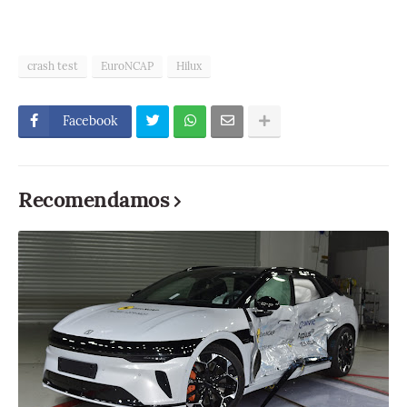
crash test
EuroNCAP
Hilux
Facebook
Recomendamos